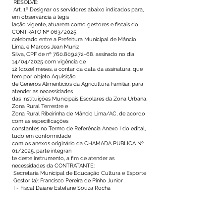
RESOLVE:
Art. 1º Designar os servidores abaixo indicados para,
em observância à legis
lação vigente, atuarem como gestores e fiscais do
CONTRATO Nº 063/2025
celebrado entre a Prefeitura Municipal de Mâncio
Lima, e Marcos Jean Muniz
Silva, CPF de nº
760.809.272-68
, assinado no dia
14/04/2025 com vigência de
12 (doze) meses, a contar da data da assinatura, que
tem por objeto Aquisição
de Gêneros Alimentícios da Agricultura Familiar, para
atender as necessidades
das Instituições Municipais Escolares da Zona Urbana,
Zona Rural Terrestre e
Zona Rural Ribeirinha de Mâncio Lima/AC, de acordo
com as especificações
constantes no Termo de Referência Anexo I do edital,
tudo em conformidade
com os anexos originário da CHAMADA PUBLICA Nº
01/2025, parte integran
te deste instrumento, a fim de atender as
necessidades da CONTRATANTE:
Secretaria Municipal de Educação Cultura e Esporte
Gestor (a): Francisco Pereira de Pinho Junior
I - Fiscal Daiane Estefane Souza Rocha