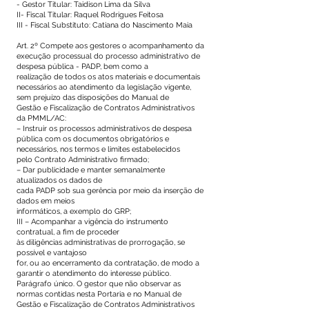
- Gestor Titular: Taidison Lima da Silva
II- Fiscal Titular: Raquel Rodrigues Feitosa
III - Fiscal Substituto: Catiana do Nascimento Maia
Art. 2º Compete aos gestores o acompanhamento da
execução processual do processo administrativo de
despesa pública - PADP, bem como a
realização de todos os atos materiais e documentais
necessários ao atendimento da legislação vigente,
sem prejuízo das disposições do Manual de
Gestão e Fiscalização de Contratos Administrativos
da PMML/AC:
– Instruir os processos administrativos de despesa
pública com os documentos obrigatórios e
necessários, nos termos e limites estabelecidos
pelo Contrato Administrativo firmado;
– Dar publicidade e manter semanalmente
atualizados os dados de
cada PADP sob sua gerência por meio da inserção de
dados em meios
informáticos, a exemplo do GRP;
III – Acompanhar a vigência do instrumento
contratual, a fim de proceder
às diligências administrativas de prorrogação, se
possível e vantajoso
for, ou ao encerramento da contratação, de modo a
garantir o atendimento do interesse público.
Parágrafo único. O gestor que não observar as
normas contidas nesta Portaria e no Manual de
Gestão e Fiscalização de Contratos Administrativos