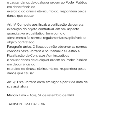
e causar danos de qualquer ordem ao Poder Público
em decorrência do
exercício do ônus a ele incumbido, responderá pelos
danos que causar.
Art. 3º Compete aos fiscais a verificação da correta
execução do objeto contratual, em seu aspecto
quantitativo e qualitativo, bem como o
atendimento às normas regulamentares aplicáveis ao
objeto contratado.
Parágrafo único. O fiscal que não observar as normas
contidas nesta Portaria e no Manual de Gestão e
Fiscalização de Contratos Administrativos
e causar danos de qualquer ordem ao Poder Público
em decorrência do
exercício do ônus a ele incumbido, responderá pelos
danos que causar.
Art. 4º Esta Portaria entra em vigor a partir da data de
sua assinatura
Mâncio Lima – Acre, 02 de setembro de 2022.
TAIDISON LIMA DA SILVA
Secretário Municipal de Administração e
Planejamento.
Este texto não substitui o publicado no Diário Oficial, mas
facilita a pesquisa para localizar a publicação oficial.