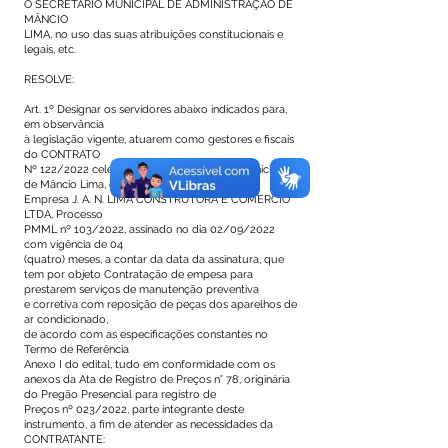
O SECRETÁRIO MUNICIPAL DE ADMINISTRAÇÃO DE
MÂNCIO
LIMA, no uso das suas atribuições constitucionais e
legais, etc.
RESOLVE:
Art. 1º Designar os servidores abaixo indicados para,
em observância
à legislação vigente, atuarem como gestores e fiscais
do CONTRATO
Nº 122/2022 celebrado entre a Prefeitura Municipal
de Mâncio Lima, e a
Empresa J. A. N. LIMA CONSTRUTORA E COMERCIO
LTDA, Processo
PMML nº 103/2022, assinado no dia 02/09/2022
com vigência de 04
(quatro) meses, a contar da data da assinatura, que
tem por objeto Contratação de empesa para
prestarem serviços de manutenção preventiva
e corretiva com reposição de peças dos aparelhos de
ar condicionado,
de acordo com as especificações constantes no
Termo de Referência
Anexo I do edital, tudo em conformidade com os
anexos da Ata de Registro de Preços n° 78, originária
do Pregão Presencial para registro de
Preços nº 023/2022, parte integrante deste
instrumento, a fim de atender as necessidades da
CONTRATANTE: