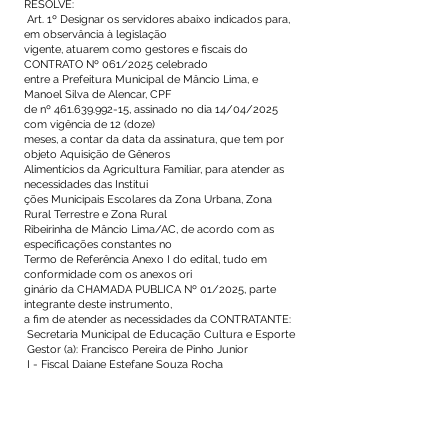
RESOLVE:
Art. 1º Designar os servidores abaixo indicados para,
em observância à legislação
vigente, atuarem como gestores e fiscais do
CONTRATO Nº 061/2025 celebrado
entre a Prefeitura Municipal de Mâncio Lima, e
Manoel Silva de Alencar, CPF
de nº
461.639.992-15
, assinado no dia 14/04/2025
com vigência de 12 (doze)
meses, a contar da data da assinatura, que tem por
objeto Aquisição de Gêneros
Alimentícios da Agricultura Familiar, para atender as
necessidades das Institui
ções Municipais Escolares da Zona Urbana, Zona
Rural Terrestre e Zona Rural
Ribeirinha de Mâncio Lima/AC, de acordo com as
especificações constantes no
Termo de Referência Anexo I do edital, tudo em
conformidade com os anexos ori
ginário da CHAMADA PUBLICA Nº 01/2025, parte
integrante deste instrumento,
a fim de atender as necessidades da CONTRATANTE:
Secretaria Municipal de Educação Cultura e Esporte
Gestor (a): Francisco Pereira de Pinho Junior
I - Fiscal Daiane Estefane Souza Rocha