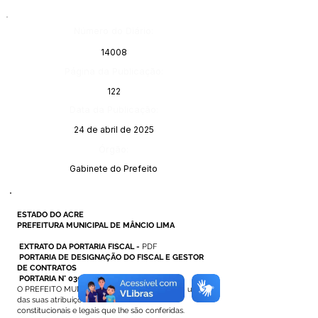
Número do Diário:
14008
Página da Publicação:
122
Data da Publicação:
24 de abril de 2025
Órgão:
Gabinete do Prefeito
ESTADO DO ACRE
PREFEITURA MUNICIPAL DE MÂNCIO LIMA
EXTRATO DA PORTARIA FISCAL -
PDF
PORTARIA DE DESIGNAÇÃO DO FISCAL E GESTOR
DE CONTRATOS
PORTARIA N° 030 DE 14 DE ABRIL DE 2025
O PREFEITO MUNICIPAL DE MÂNCIO LIMA, no uso
das suas atribuições
constitucionais e legais que lhe são conferidas.