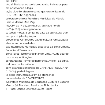
RESOLVE:
Art. 1º Designar os servidores abaixo indicados para,
em observância à legis
lação vigente, atuarem como gestores e fiscais do
CONTRATO Nº 055/2025
celebrado entre a Prefeitura Municipal de Mâncio
Lima, e Maiene Maia Virgi
nio, CPF de nº
027.207.642-21
, assinado no dia
14/04/2025 com vigência de
12 (doze) meses, a contar da data da assinatura, que
tem por objeto Aquisição
de Gêneros Alimentícios da Agricultura Familiar, para
atender as necessidades
das Instituições Municipais Escolares da Zona Urbana,
Zona Rural Terrestre e
Zona Rural Ribeirinha de Mâncio Lima/AC, de acordo
com as especificações
constantes no Termo de Referência Anexo I do edital,
tudo em conformidade
com os anexos originário da CHAMADA PUBLICA Nº
01/2025, parte integran
te deste instrumento, a fim de atender as
necessidades da CONTRATANTE:
Secretaria Municipal de Educação Cultura e Esporte
Gestor (a): Francisco Pereira de Pinho Junior
I - Fiscal Daiane Estefane Souza Rocha