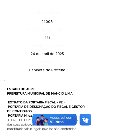
Número do Diário:
14008
Página da Publicação:
121
Data da Publicação:
24 de abril de 2025
Órgão:
Gabinete do Prefeito
ESTADO DO ACRE
PREFEITURA MUNICIPAL DE MÂNCIO LIMA
EXTRATO DA PORTARIA FISCAL -
PDF
PORTARIA DE DESIGNAÇÃO DO FISCAL E GESTOR
DE CONTRATOS
PORTARIA N° 027 DE 14 DE ABRIL DE 2025
O PREFEITO MUNICIPAL DE MÂNCIO LIMA, no uso
das suas atribuições
constitucionais e legais que lhe são conferidas