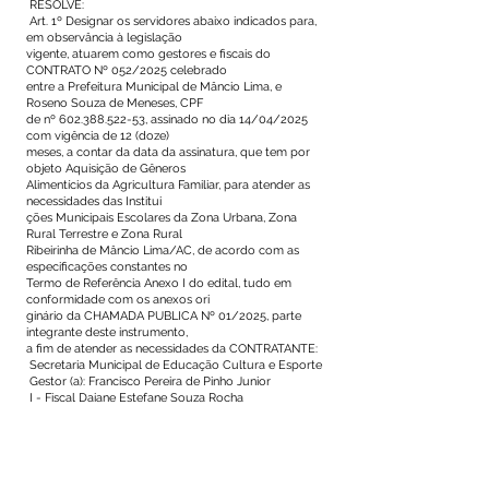
RESOLVE:
Art. 1º Designar os servidores abaixo indicados para,
em observância à legislação
vigente, atuarem como gestores e fiscais do
CONTRATO Nº 052/2025 celebrado
entre a Prefeitura Municipal de Mâncio Lima, e
Roseno Souza de Meneses, CPF
de nº
602.388.522-53
, assinado no dia 14/04/2025
com vigência de 12 (doze)
meses, a contar da data da assinatura, que tem por
objeto Aquisição de Gêneros
Alimentícios da Agricultura Familiar, para atender as
necessidades das Institui
ções Municipais Escolares da Zona Urbana, Zona
Rural Terrestre e Zona Rural
Ribeirinha de Mâncio Lima/AC, de acordo com as
especificações constantes no
Termo de Referência Anexo I do edital, tudo em
conformidade com os anexos ori
ginário da CHAMADA PUBLICA Nº 01/2025, parte
integrante deste instrumento,
a fim de atender as necessidades da CONTRATANTE:
Secretaria Municipal de Educação Cultura e Esporte
Gestor (a): Francisco Pereira de Pinho Junior
I - Fiscal Daiane Estefane Souza Rocha