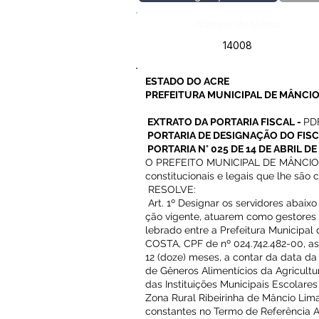
Número do Diário:
14008
ESTADO DO ACRE
PREFEITURA MUNICIPAL DE MÂNCIO
EXTRATO DA PORTARIA FISCAL -
PD
PORTARIA DE DESIGNAÇÃO DO FIS
PORTARIA N° 025 DE 14 DE ABRIL DE
O PREFEITO MUNICIPAL DE MÂNCIO LI
constitucionais e legais que lhe são c
RESOLVE:
Art. 1º Designar os servidores abaixo
ção vigente, atuarem como gestores
lebrado entre a Prefeitura Municip
COSTA, CPF de nº 024.742.482-00, a
12 (doze) meses, a contar da data da
de Gêneros Alimentícios da Agricultu
das Instituições Municipais Escolare
Zona Rural Ribeirinha de Mâncio Li
constantes no Termo de Referência 