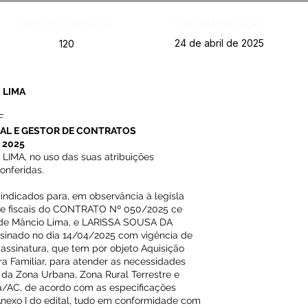
Página da Publicação:
Data da Publicação:
24 de abril de 2025
120
 LIMA
F
CAL E GESTOR DE CONTRATOS
 2025
MA, no uso das suas atribuições
onferidas.
 indicados para, em observância à legisla
 e fiscais do CONTRATO Nº 050/2025 ce
al de Mâncio Lima, e LARISSA SOUSA DA
ssinado no dia 14/04/2025 com vigência de
 assinatura, que tem por objeto Aquisição
ra Familiar, para atender as necessidades
s da Zona Urbana, Zona Rural Terrestre e
ma/AC, de acordo com as especificações
Anexo I do edital, tudo em conformidade com