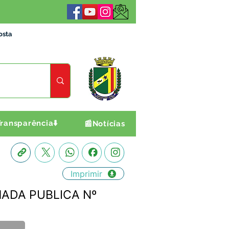
osta
ransparência⬇️
📰Notícias
Imprimir
AMADA PUBLICA Nº