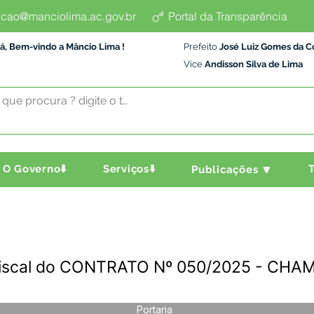
cao@manciolima.ac.gov.br
Portal da Transparência
á, Bem-vindo a Mâncio Lima !
Prefeito
José Luiz Gomes da C
Vice
Andisson Silva de Lima
O Governo⬇️
Serviços⬇️
T
Publicações 🔽
Fiscal do CONTRATO Nº 050/2025 - CH
Portaria