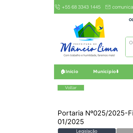
+55 68 3343 1445
comunica
Ol
🏠Início
Município⬇️
Voltar
Portaria Nº025/2025-
01/2025
Legislação