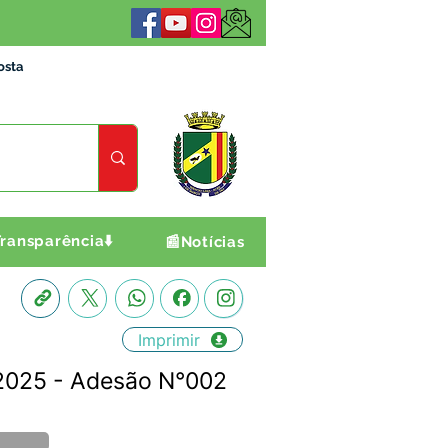
osta
ransparência⬇️
📰Notícias
Imprimir
2025 - Adesão N°002