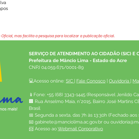
ilva
ampos
 Oficial, mas facilita a pesquisa para localizar a publicação oficial.
SERVIÇO DE ATENDIMENTO AO CIDADÃO (SIC) E 
Prefeitura de Mâncio Lima - Estado do Acre
CNPJ 04.059.671/0001-89
💻Acesso online: 
SIC 
| 
Fale Conosco
 | 
Ouvidoria
| 
Ma
📱Fone: +55 (68) 3343-1445 (Responsável Jenildo Ca
🏢 Rua Anselmo Maia, n°2015, Bairro José Martins C
Brasil
📅 Segunda a sexta, das 7h às 13:30h (Fechado aos
📧 
gabinete@manciolima.ac.gov.br
 ou 
ouvidoria@ma
📨 Acesso ao 
Webmail Corporativo