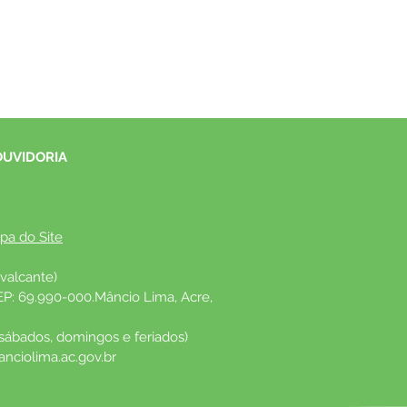
OUVIDORIA
pa do Site
valcante)
EP: 69.990-000.Mâncio Lima, Acre, 
 sábados, domingos e feriados)
nciolima.ac.gov.br