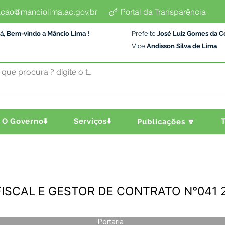
cao@manciolima.ac.gov.br
Portal da Transparência
á, Bem-vindo a Mâncio Lima !
Prefeito
José Luiz Gomes da C
Vice
Andisson Silva de Lima
O Governo⬇️
Serviços⬇️
T
Publicações 🔽
-FISCAL E GESTOR DE CONTRATO N°041 
Portaria