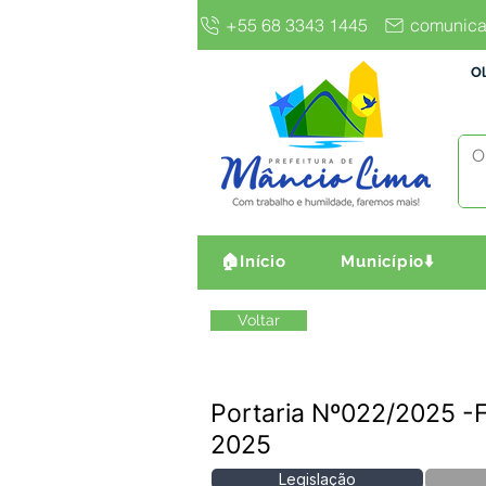
+55 68 3343 1445
comunica
Ol
🏠Início
Município⬇️
Voltar
Portaria Nº022/2025 
2025
Legislação