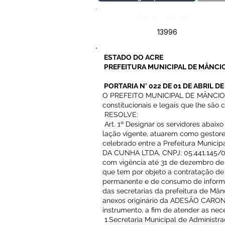
Número do Diário:
13996
ESTADO DO ACRE
PREFEITURA MUNICIPAL DE MÂNCIO
PORTARIA N° 022 DE 01 DE ABRIL DE
O PREFEITO MUNICIPAL DE MÂNCIO LI
constitucionais e legais que lhe são c
RESOLVE:
Art. 1º Designar os servidores abaixo
lação vigente, atuarem como gestor
celebrado entre a Prefeitura Munici
DA CUNHA LTDA, CNPJ: 05.441.145/0
com vigência até 31 de dezembro de 
que tem por objeto a contratação d
permanente e de consumo de inform
das secretarias da prefeitura de M
anexos originário da ADESÃO CARONA
instrumento, a fim de atender as 
1.Secretaria Municipal de Administr