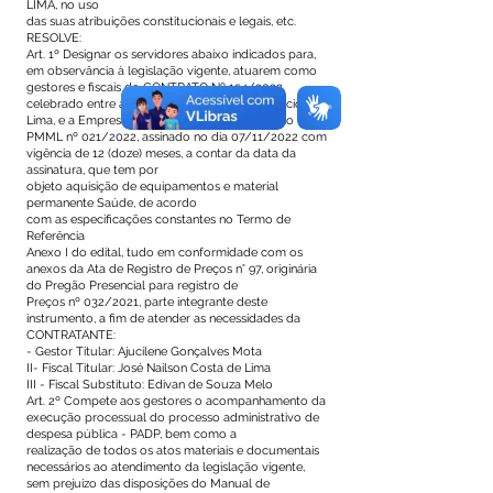
LIMA, no uso
das suas atribuições constitucionais e legais, etc.
RESOLVE:
Art. 1º Designar os servidores abaixo indicados para,
em observância à legislação vigente, atuarem como
gestores e fiscais do CONTRATO Nº 154/2022
celebrado entre a Prefeitura Municipal de Mâncio
Lima, e a Empresa D FERREIRA FILHO, Processo
PMML nº 021/2022, assinado no dia 07/11/2022 com
vigência de 12 (doze) meses, a contar da data da
assinatura, que tem por
objeto aquisição de equipamentos e material
permanente Saúde, de acordo
com as especificações constantes no Termo de
Referência
Anexo I do edital, tudo em conformidade com os
anexos da Ata de Registro de Preços n° 97, originária
do Pregão Presencial para registro de
Preços nº 032/2021, parte integrante deste
instrumento, a fim de atender as necessidades da
CONTRATANTE:
- Gestor Titular: Ajucilene Gonçalves Mota
II- Fiscal Titular: José Nailson Costa de Lima
III - Fiscal Substituto: Edivan de Souza Melo
Art. 2º Compete aos gestores o acompanhamento da
execução processual do processo administrativo de
despesa pública - PADP, bem como a
realização de todos os atos materiais e documentais
necessários ao atendimento da legislação vigente,
sem prejuízo das disposições do Manual de