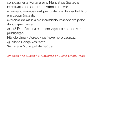
contidas nesta Portaria e no Manual de Gestão e
Fiscalização de Contratos Administrativos
e causar danos de qualquer ordem ao Poder Público
em decorrência do
exercício do ônus a ele incumbido, responderá pelos
danos que causar.
Art. 4º Esta Portaria entra em vigor na data de sua
publicação.
Mâncio Lima – Acre, 07 de Novembro de 2022.
Ajucilene Gonçalves Mota
Secretária Municipal de Saúde
Este texto não substitui o publicado no Diário Oficial, mas
facilita a pesquisa para localizar a publicação oficial.
SERVIÇO DE ATENDIMENTO AO 