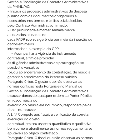
Gestão e Fiscalização de Contratos Administrativos
da PMML/AC:
– Instruir os processos administrativos de despesa
pública com os documentos obrigatórios e
necessários, nos termos e limites estabelecidos
pelo Contrato Administrativo firmado;
– Dar publicidade e manter semanalmente
atualizados os dados de
cada PADP sob sua gerência por meio da inserção de
dados em meios
informáticos, a exemplo do GRP;
III – Acompanhar a vigência do instrumento
contratual, a fim de proceder
às diligências administrativas de prorrogação, se
possível e vantajoso
for, ou ao encerramento da contratação, de modo a
garantir o atendimento do interesse público.
Parágrafo único. O gestor que não observar as
normas contidas nesta Portaria e no Manual de
Gestão e Fiscalização de Contratos Administrativos
e causar danos de qualquer ordem ao Poder Público
em decorrência do
exercício do ônus a ele incumbido, responderá pelos
danos que causar.
Art. 3º Compete aos fiscais a verificação da correta
execução do objeto
contratual, em seu aspecto quantitativo e qualitativo,
bem como o atendimento às normas regulamentares
aplicáveis ao objeto contratado.
Parágrafo único. O fiscal que não observar as normas