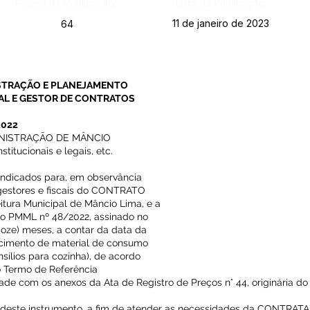
Página da Publicação:
Data da Publicação:
11 de janeiro de 2023
64
ISTRAÇÃO E PLANEJAMENTO
AL E GESTOR DE CONTRATOS
2022
INISTRAÇÃO DE MÂNCIO
titucionais e legais, etc.
o indicados para, em observância
 gestores e fiscais do CONTRATO
itura Municipal de Mâncio Lima, e a
 PMML nº 48/2022, assinado no
doze) meses, a contar da data da
ecimento de material de consumo
nsílios para cozinha), de acordo
o Termo de Referência
ade com os anexos da Ata de Registro de Preços n° 44, originária do
e deste instrumento, a fim de atender as necessidades da CONTRAT