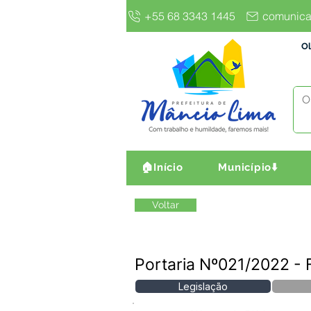
+55 68 3343 1445
comunica
Ol
🏠Início
Município⬇️
Voltar
Portaria Nº021/2022 
Legislação