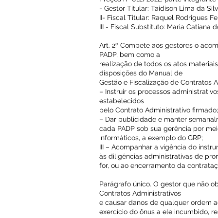
- Gestor Titular: Taidison Lima da Sil
II- Fiscal Titular: Raquel Rodrigues Fe
III - Fiscal Substituto: Maria Catian
Art. 2º Compete aos gestores o aco
PADP, bem como a
realização de todos os atos materiai
disposições do Manual de
Gestão e Fiscalização de Contratos 
– Instruir os processos administrati
estabelecidos
pelo Contrato Administrativo firmado;
– Dar publicidade e manter semanal
cada PADP sob sua gerência por mei
informáticos, a exemplo do GRP;
III – Acompanhar a vigência do instr
às diligências administrativas de pro
for, ou ao encerramento da contrataç
Parágrafo único. O gestor que não ob
Contratos Administrativos
e causar danos de qualquer ordem a
exercício do ônus a ele incumbido, 