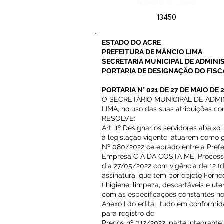
Número do Diário:
13450
ESTADO DO ACRE
PREFEITURA DE MÂNCIO LIMA
SECRETARIA MUNICIPAL DE ADMIN
PORTARIA DE DESIGNAÇÃO DO FISC
PORTARIA N° 021 DE 27 DE MAIO DE 
O SECRETÁRIO MUNICIPAL DE ADM
LIMA, no uso das suas atribuições cons
RESOLVE:
Art. 1º Designar os servidores abaix
à legislação vigente, atuarem como
Nº 080/2022 celebrado entre a Prefe
Empresa C A DA COSTA ME, Processo
dia 27/05/2022 com vigência de 12 (
assinatura, que tem por objeto Forn
( higiene, limpeza, descartáveis e ute
com as especificações constantes n
Anexo I do edital, tudo em conformid
para registro de
Preços nº 012/2022, parte integrant