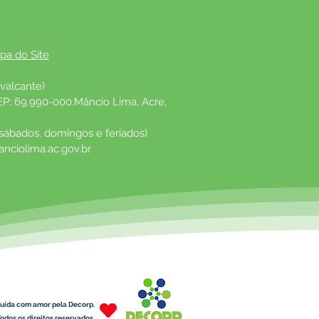
pa do Site
valcante)
EP: 69.990-000.Mâncio Lima, Acre, 
 sábados, domingos e feriados)
nciolima.ac.gov.br
uída com amor pela Decorp.
odos os direitos reservados.