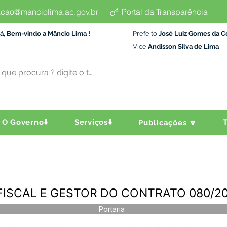
cao@manciolima.ac.gov.br
Portal da Transparência
á, Bem-vindo a Mâncio Lima !
Prefeito
José Luiz Gomes da C
Vice
Andisson Silva de Lima
O Governo⬇️
Serviços⬇️
T
Publicações 🔽
- FISCAL E GESTOR DO CONTRATO 080/2
Portaria