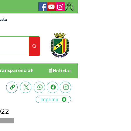
osta
ransparência⬇️
📰Notícias
Imprimir
022