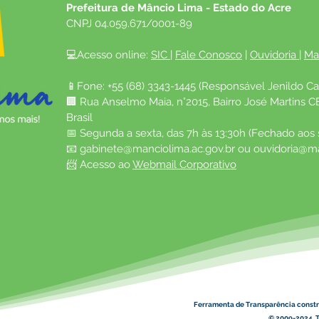
Prefeitura de Mâncio Lima - Estado do Acre
CNPJ 04.059.671/0001-89
💻Acesso online: 
SIC 
| 
Fale Conosco
 | 
Ouvidoria
| 
Ma
📱Fone: +55 (68) 3343-1445 (Responsável Jenildo Ca
🏢 Rua Anselmo Maia, n°2015, Bairro José Martins C
Brasil
📅 Segunda a sexta, das 7h às 13:30h (Fechado aos
📧 
gabinete@manciolima.ac.gov.br
 ou 
ouvidoria@ma
📨 Acesso ao 
Webmail Corporativo
Ferramenta de Transparência constr
© 2009-2024. T