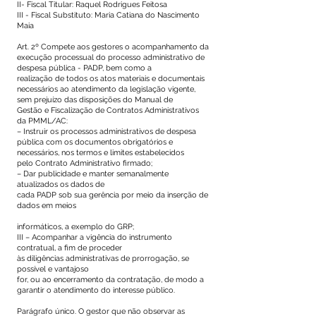
II- Fiscal Titular: Raquel Rodrigues Feitosa
III - Fiscal Substituto: Maria Catiana do Nascimento
Maia
Art. 2º Compete aos gestores o acompanhamento da
execução processual do processo administrativo de
despesa pública - PADP, bem como a
realização de todos os atos materiais e documentais
necessários ao atendimento da legislação vigente,
sem prejuízo das disposições do Manual de
Gestão e Fiscalização de Contratos Administrativos
da PMML/AC:
– Instruir os processos administrativos de despesa
pública com os documentos obrigatórios e
necessários, nos termos e limites estabelecidos
pelo Contrato Administrativo firmado;
– Dar publicidade e manter semanalmente
atualizados os dados de
cada PADP sob sua gerência por meio da inserção de
dados em meios
informáticos, a exemplo do GRP;
III – Acompanhar a vigência do instrumento
contratual, a fim de proceder
às diligências administrativas de prorrogação, se
possível e vantajoso
for, ou ao encerramento da contratação, de modo a
garantir o atendimento do interesse público.
Parágrafo único. O gestor que não observar as