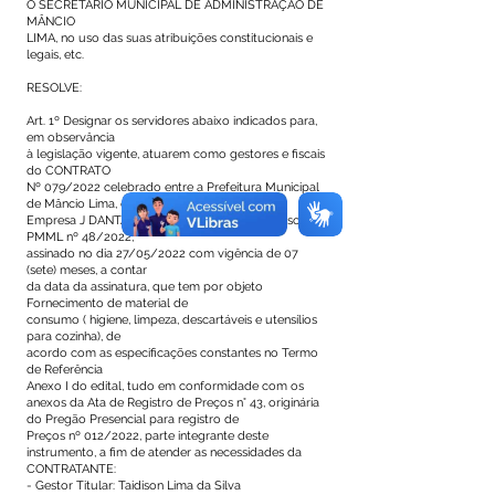
O SECRETÁRIO MUNICIPAL DE ADMINISTRAÇÃO DE
MÂNCIO
LIMA, no uso das suas atribuições constitucionais e
legais, etc.
RESOLVE:
Art. 1º Designar os servidores abaixo indicados para,
em observância
à legislação vigente, atuarem como gestores e fiscais
do CONTRATO
Nº 079/2022 celebrado entre a Prefeitura Municipal
de Mâncio Lima, e a
Empresa J DANTAS SILVA EIRELI LTDA, Processo
PMML nº 48/2022,
assinado no dia 27/05/2022 com vigência de 07
(sete) meses, a contar
da data da assinatura, que tem por objeto
Fornecimento de material de
consumo ( higiene, limpeza, descartáveis e utensílios
para cozinha), de
acordo com as especificações constantes no Termo
de Referência
Anexo I do edital, tudo em conformidade com os
anexos da Ata de Registro de Preços n° 43, originária
do Pregão Presencial para registro de
Preços nº 012/2022, parte integrante deste
instrumento, a fim de atender as necessidades da
CONTRATANTE:
- Gestor Titular: Taidison Lima da Silva