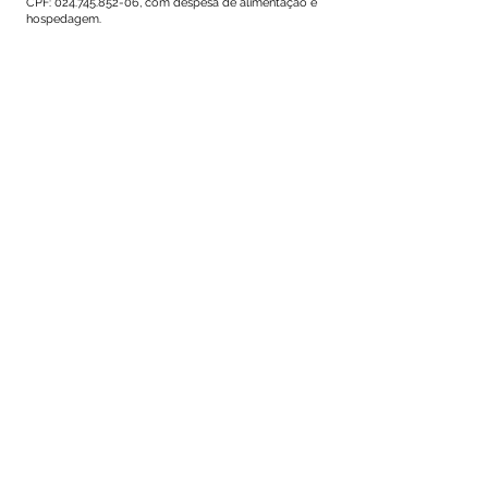
CPF:
024.745.852-06
, com despesa de alimentação e
hospedagem.