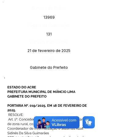
Número do Diário:
13969
Página da Publicação:
131
Data da Publicação:
21 de fevereiro de 2025
Órgão:
Gabinete do Prefeito
ESTADO DO ACRE
PREFEITURA MUNICIPAL DE MÂNCIO LIMA
GABINETE DO PREFEITO
PORTARIA Nº. 019/2025, EM 18 DE FEVEREIRO DE
2025.
RESOLVE:
Art. 1º. Conceder o quantitativo de 11 (onze) diárias
de zona rural, com pernoite,
Coordenador de Informatização e Sistemas Allaff
Sidinês Da Silva Guimarães