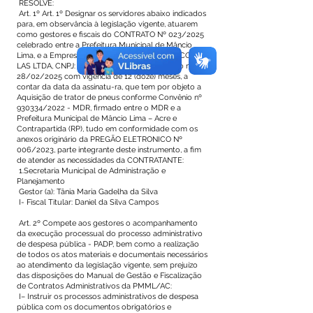
RESOLVE:
Art. 1º Art. 1º Designar os servidores abaixo indicados
para, em observância à legislação vigente, atuarem
como gestores e fiscais do CONTRATO Nº 023/2025
celebrado entre a Prefeitura Municipal de Mâncio
Lima, e a Empresa MAMORÉ MÁQUINAS AGRICO-
LAS LTDA, CNPJ:
19.614.838
/0001-01, assinado no dia
28/02/2025 com vigência de 12 (doze) meses, a
contar da data da assinatu-ra, que tem por objeto a
Aquisição de trator de pneus conforme Convênio nº
930334/2022 - MDR, firmado entre o MDR e a
Prefeitura Municipal de Mâncio Lima – Acre e
Contrapartida (RP), tudo em conformidade com os
anexos originário da PREGÃO ELETRONICO Nº
006/2023, parte integrante deste instrumento, a fim
de atender as necessidades da CONTRATANTE:
1.Secretaria Municipal de Administração e
Planejamento
Gestor (a): Tânia Maria Gadelha da Silva
I- Fiscal Titular: Daniel da Silva Campos
Art. 2º Compete aos gestores o acompanhamento
da execução processual do processo administrativo
de despesa pública - PADP, bem como a realização
de todos os atos materiais e documentais necessários
ao atendimento da legislação vigente, sem prejuízo
das disposições do Manual de Gestão e Fiscalização
de Contratos Administrativos da PMML/AC:
I– Instruir os processos administrativos de despesa
pública com os documentos obrigatórios e