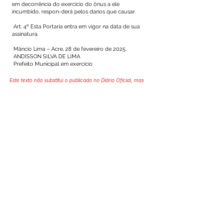
em decorrência do exercício do ônus a ele
incumbido, respon-derá pelos danos que causar.
Art. 4º Esta Portaria entra em vigor na data de sua
assinatura.
Mâncio Lima – Acre, 28 de fevereiro de 2025.
ANDISSON SILVA DE LIMA
Prefeito Municipal em exercício
Este texto não substitui o publicado no Diário Oficial, mas
facilita a pesquisa para localizar a publicação oficial.
SERVIÇO DE ATENDIMENTO AO 
CIDADÃO (SIC) E OUVIDORIA