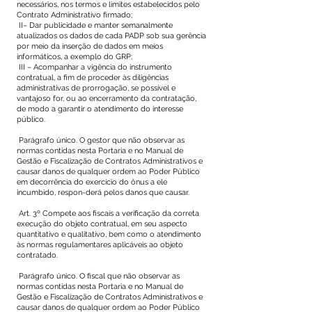
necessários, nos termos e limites estabelecidos pelo
Contrato Administrativo firmado;
II– Dar publicidade e manter semanalmente
atualizados os dados de cada PADP sob sua gerência
por meio da inserção de dados em meios
informáticos, a exemplo do GRP;
III – Acompanhar a vigência do instrumento
contratual, a fim de proceder às diligências
administrativas de prorrogação, se possível e
vantajoso for, ou ao encerramento da contratação,
de modo a garantir o atendimento do interesse
público.
Parágrafo único. O gestor que não observar as
normas contidas nesta Portaria e no Manual de
Gestão e Fiscalização de Contratos Administrativos e
causar danos de qualquer ordem ao Poder Público
em decorrência do exercício do ônus a ele
incumbido, respon-derá pelos danos que causar.
Art. 3º Compete aos fiscais a verificação da correta
execução do objeto contratual, em seu aspecto
quantitativo e qualitativo, bem como o atendimento
às normas regulamentares aplicáveis ao objeto
contratado.
Parágrafo único. O fiscal que não observar as
normas contidas nesta Portaria e no Manual de
Gestão e Fiscalização de Contratos Administrativos e
causar danos de qualquer ordem ao Poder Público