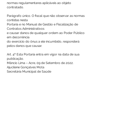
normas regulamentares aplicáveis ao objeto
contratado.
Parágrafo único. O fiscal que não observar as normas
contidas nesta
Portaria e no Manual de Gestão e Fiscalização de
Contratos Administrativos
e causar danos de qualquer ordem ao Poder Público
em decorrência
do exercício do ônus a ele incumbido, responderá
pelos danos que causar.
Art. 4º Esta Portaria entra em vigor na data de sua
publicação.
Mâncio Lima – Acre, 09 de Setembro de 2022.
Ajucilene Gonçalves Mota
Secretária Municipal de Saúde
Este texto não substitui o publicado no Diário Oficial, mas
facilita a pesquisa para localizar a publicação oficial.