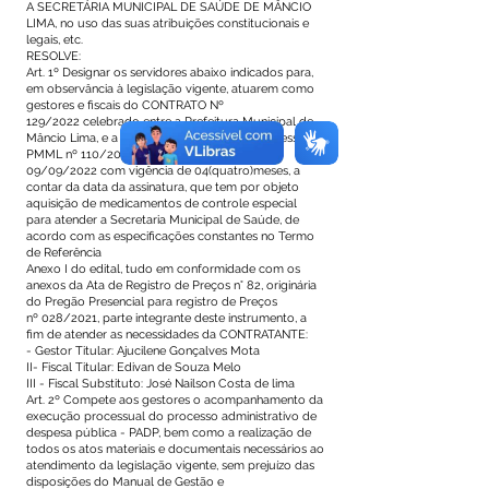
A SECRETÁRIA MUNICIPAL DE SAÚDE DE MÂNCIO
LIMA, no uso das suas atribuições constitucionais e
legais, etc.
RESOLVE:
Art. 1º Designar os servidores abaixo indicados para,
em observância à legislação vigente, atuarem como
gestores e fiscais do CONTRATO Nº
129/2022 celebrado entre a Prefeitura Municipal de
Mâncio Lima, e a Empresa O F DE MELO, Processo
PMML nº 110/2022, assinado no dia
09/09/2022 com vigência de 04(quatro)meses, a
contar da data da assinatura, que tem por objeto
aquisição de medicamentos de controle especial
para atender a Secretaria Municipal de Saúde, de
acordo com as especificações constantes no Termo
de Referência
Anexo I do edital, tudo em conformidade com os
anexos da Ata de Registro de Preços n° 82, originária
do Pregão Presencial para registro de Preços
nº 028/2021, parte integrante deste instrumento, a
fim de atender as necessidades da CONTRATANTE:
- Gestor Titular: Ajucilene Gonçalves Mota
II- Fiscal Titular: Edivan de Souza Melo
III - Fiscal Substituto: José Nailson Costa de lima
Art. 2º Compete aos gestores o acompanhamento da
execução processual do processo administrativo de
despesa pública - PADP, bem como a realização de
todos os atos materiais e documentais necessários ao
atendimento da legislação vigente, sem prejuízo das
disposições do Manual de Gestão e