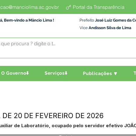
cao@manciolima.ac.gov.br
Portal da Transparência
á, Bem-vindo a Mâncio Lima !
Prefeito
José Luiz Gomes da C
Vice
Andisson Silva de Lima
O Governo⬇️
Serviços⬇️
T
Publicações 🔽
 DE 20 DE FEVEREIRO DE 2026
Auxiliar de Laboratório, ocupado pelo servidor efetivo 