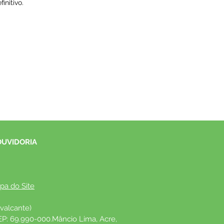
initivo.
OUVIDORIA
pa do Site
valcante)
EP: 69.990-000.Mâncio Lima, Acre, 