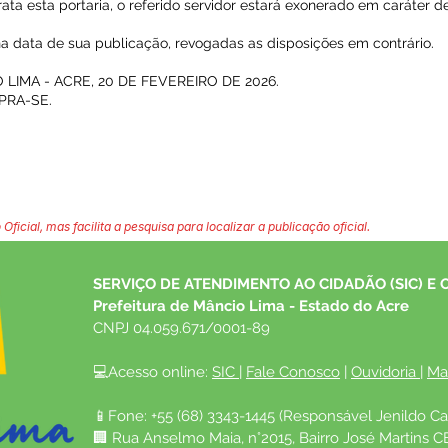
ata esta portaria, o referido servidor estará exonerado em caráter def
r na data de sua publicação, revogadas as disposições em contrário.
LIMA - ACRE, 20 DE FEVEREIRO DE 2026.
PRA-SE.
 Oficial, mas facilita a pesquisa para localizar a publicação oficial.
SERVIÇO DE ATENDIMENTO AO CIDADÃO (SIC) E 
Prefeitura de Mâncio Lima - Estado do Acre
CNPJ 04.059.671/0001-89
💻Acesso online: 
SIC 
| 
Fale Conosco
 | 
Ouvidoria
| 
Ma
📱Fone: +55 (68) 3343-1445 (Responsável Jenildo Ca
🏢 Rua Anselmo Maia, n°2015, Bairro José Martins C