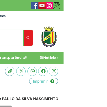
osta
ransparência⬇️
📰Notícias
Imprimir
JOÃO PAULO DA SILVA NASCIMENTO