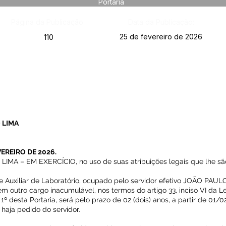
Portaria
Página da Publicação:
Data da Publicação:
25 de fevereiro de 2026
110
 LIMA
VEREIRO DE 2026.
A – EM EXERCÍCIO, no uso de suas atribuições legais que lhe são
de Auxiliar de Laboratório, ocupado pelo servidor efetivo JOÃO PAU
outro cargo inacumulável, nos termos do artigo 33, inciso VI da Le
. 1º desta Portaria, será pelo prazo de 02 (dois) anos, a partir de 0
 haja pedido do servidor.