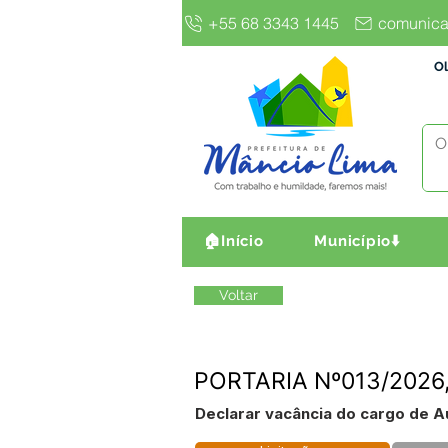
+55 68 3343 1445
comunica
Ol
🏠Início
Município⬇️
Voltar
PORTARIA Nº013/2026,
Declarar vacância do cargo de 