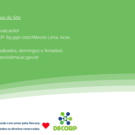
pa do Site
valcante)
EP: 69.990-000.Mâncio Lima, Acre, 
 sábados, domingos e feriados)
nciolima.ac.gov.br
uída com amor pela Decorp.
odos os direitos reservados.