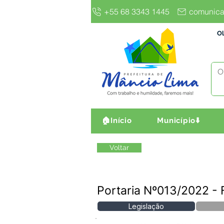
+55 68 3343 1445
comunica
Ol
🏠Início
Município⬇️
Voltar
Portaria Nº013/2022 
Legislação