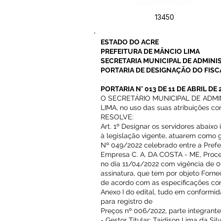
Número do Diário:
13450
ESTADO DO ACRE
PREFEITURA DE MÂNCIO LIMA
SECRETARIA MUNICIPAL DE ADMIN
PORTARIA DE DESIGNAÇÃO DO FISC
PORTARIA N° 013 DE 11 DE ABRIL DE 
O SECRETÁRIO MUNICIPAL DE ADM
LIMA, no uso das suas atribuições cons
RESOLVE:
Art. 1º Designar os servidores abaix
à legislação vigente, atuarem como
Nº 049/2022 celebrado entre a Prefe
Empresa C. A. DA COSTA - ME, Proc
no dia 11/04/2022 com vigência de 0
assinatura, que tem por objeto Forne
de acordo com as especificações co
Anexo I do edital, tudo em conformid
para registro de
Preços nº 006/2022, parte integran
- Gestor Titular: Taidison Lima da Sil