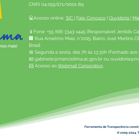
CNPJ 04.059.671/0001-89
💻Acesso online: 
SIC 
| 
Fale Conosco
 | 
Ouvidoria
| 
Ma
📱Fone: +55 (68) 3343-1445 (Responsável Jenildo Ca
🏢 Rua Anselmo Maia, n°2015, Bairro José Martins C
Brasil
📅 Segunda a sexta, das 7h às 13:30h (Fechado aos
📧 
gabinete@manciolima.ac.gov.br
 ou 
ouvidoria@ma
📨 Acesso ao 
Webmail Corporativo
Ferramenta de Transparência constr
© 2009-2024. T