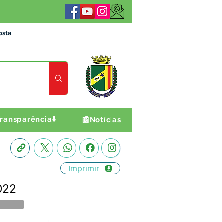
osta
ransparência⬇️
📰Notícias
Imprimir
022