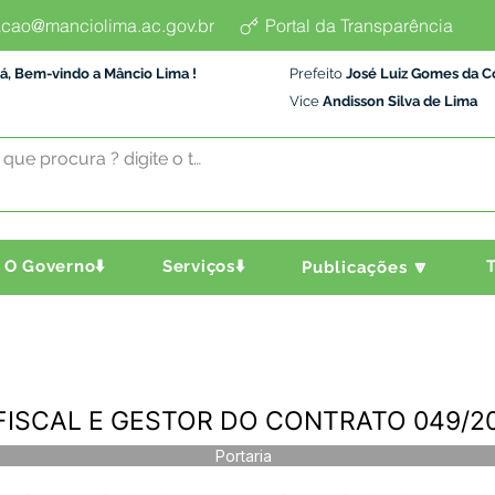
cao@manciolima.ac.gov.br
Portal da Transparência
á, Bem-vindo a Mâncio Lima !
Prefeito
José Luiz Gomes da C
Vice
Andisson Silva de Lima
O Governo⬇️
Serviços⬇️
T
Publicações 🔽
- FISCAL E GESTOR DO CONTRATO 049/2
Portaria