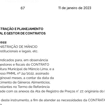
Página da Publicação:
Data da Publicação:
11 de janeiro de 2023
67
ISTRAÇÃO E PLANEJAMENTO
AL E GESTOR DE CONTRATOS
2022
INISTRAÇÃO DE MÂNCIO
titucionais e legais, etc.
o indicados para, em observância
 gestores e fiscais do CONTRATO
itura Municipal de Mâncio Lima, e a
esso PMML nº 24/2022, assinado
9(nove) meses, a contar da data da
cimento de Gêneros Alimentícios,
nstantes no Termo de Referência
ade com os anexos da Ata de Registro de Preços n° 27, originária do
te deste instrumento, a fim de atender as necessidades da CONTRA
va