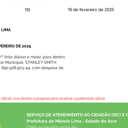
Página da Publicação:
Data da Publicação:
19 de fevereiro de 2025
110
 LIMA
VEREIRO DE 2025
/² (três diárias e meia), para dentro
dor Municipal, STANLEY SMITH
90.978.903-49, com despesa de
 Oficial, mas facilita a pesquisa para localizar a publicação oficial.
SERVIÇO DE ATENDIMENTO AO CIDADÃO (SIC) E 
Prefeitura de Mâncio Lima - Estado do Acre
CNPJ 04.059.671/0001-89