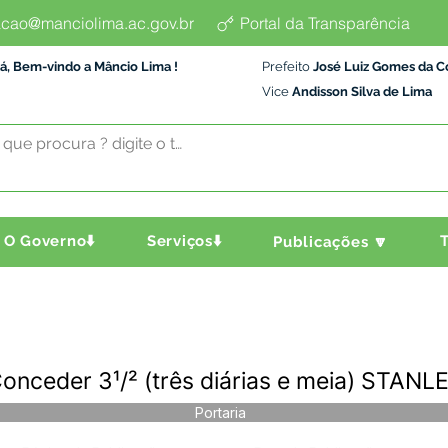
cao@manciolima.ac.gov.br
Portal da Transparência
á, Bem-vindo a Mâncio Lima !
Prefeito
José Luiz Gomes da C
Vice
Andisson Silva de Lima
O Governo⬇️
Serviços⬇️
T
Publicações 🔽
Conceder 3¹/² (três diárias e meia) ST
Portaria