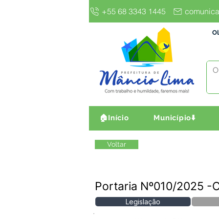
+55 68 3343 1445
comunica
Ol
🏠Início
Município⬇️
Voltar
Portaria Nº010/2025 -
Legislação