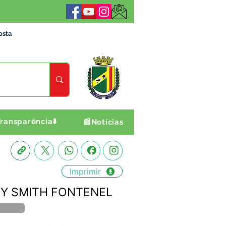
osta
ransparência⬇️
📰Notícias
Imprimir
ANLEY SMITH FONTENEL