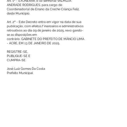
Art. 1º - EXONERAR, o (a) senhor(a) VALMIZIA
ANDRADE RODRIGUES, para cargo de
Coordenador(a) de Ensino da Creche Criança Feliz,
deste Município.
Art. 2º - Este Decreto entra em vigor na data de sua
publicação, com efeitos f inanceiros e administrativos
retroativos ao dia 09 de janeiro de 2025, revo gando-
se as disposições em
contrário. GABINETE DO PREFEITO DE MÂNCIO LIMA
- ACRE, EM 13 DE JANEIRO DE 2025.
REGISTRE-SE,
PUBLIQUE-SE E
CUMPRA-SE.
José Luiz Gomes Da Costa
Prefeito Municipal