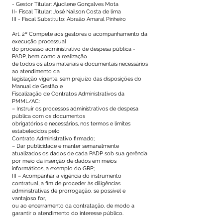
- Gestor Titular: Ajucilene Gonçalves Mota
II- Fiscal Titular: José Nailson Costa de lima
III - Fiscal Substituto: Abraão Amaral Pinheiro
Art. 2º Compete aos gestores o acompanhamento da
execução processual
do processo administrativo de despesa pública -
PADP, bem como a realização
de todos os atos materiais e documentais necessários
ao atendimento da
legislação vigente, sem prejuízo das disposições do
Manual de Gestão e
Fiscalização de Contratos Administrativos da
PMML/AC:
– Instruir os processos administrativos de despesa
pública com os documentos
obrigatórios e necessários, nos termos e limites
estabelecidos pelo
Contrato Administrativo firmado;
– Dar publicidade e manter semanalmente
atualizados os dados de cada PADP sob sua gerência
por meio da inserção de dados em meios
informáticos, a exemplo do GRP;
III – Acompanhar a vigência do instrumento
contratual, a fim de proceder às diligências
administrativas de prorrogação, se possível e
vantajoso for,
ou ao encerramento da contratação, de modo a
garantir o atendimento do interesse público.