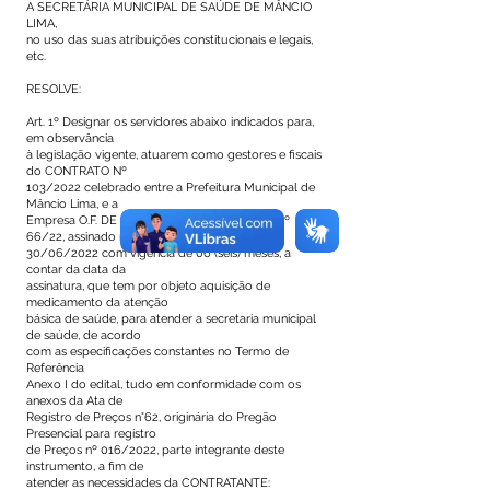
A SECRETÁRIA MUNICIPAL DE SAÚDE DE MÂNCIO
LIMA,
no uso das suas atribuições constitucionais e legais,
etc.
RESOLVE:
Art. 1º Designar os servidores abaixo indicados para,
em observância
à legislação vigente, atuarem como gestores e fiscais
do CONTRATO Nº
103/2022 celebrado entre a Prefeitura Municipal de
Mâncio Lima, e a
Empresa O.F. DE MELO-ME, Processo PMML nº
66/22, assinado no dia
30/06/2022 com vigência de 06 (seis) meses, a
contar da data da
assinatura, que tem por objeto aquisição de
medicamento da atenção
básica de saúde, para atender a secretaria municipal
de saúde, de acordo
com as especificações constantes no Termo de
Referência
Anexo I do edital, tudo em conformidade com os
anexos da Ata de
Registro de Preços n°62, originária do Pregão
Presencial para registro
de Preços nº 016/2022, parte integrante deste
instrumento, a fim de
atender as necessidades da CONTRATANTE: