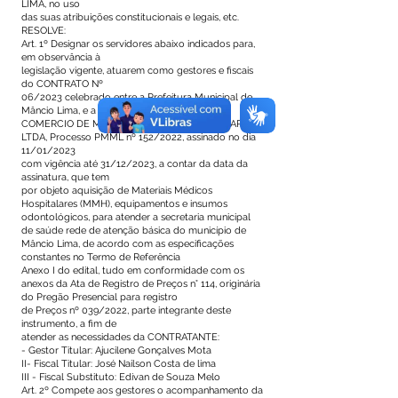
LIMA, no uso
das suas atribuições constitucionais e legais, etc.
RESOLVE:
Art. 1º Designar os servidores abaixo indicados para,
em observância à
legislação vigente, atuarem como gestores e fiscais
do CONTRATO Nº
06/2023 celebrado entre a Prefeitura Municipal de
Mâncio Lima, e a Empresa ODONTO PLUS
COMERCIO DE MATERIAL MEDICO HOSPITALAR
LTDA, Processo PMML nº 152/2022, assinado no dia
11/01/2023
com vigência até 31/12/2023, a contar da data da
assinatura, que tem
por objeto aquisição de Materiais Médicos
Hospitalares (MMH), equipamentos e insumos
odontológicos, para atender a secretaria municipal
de saúde rede de atenção básica do município de
Mâncio Lima, de acordo com as especificações
constantes no Termo de Referência
Anexo I do edital, tudo em conformidade com os
anexos da Ata de Registro de Preços n° 114, originária
do Pregão Presencial para registro
de Preços nº 039/2022, parte integrante deste
instrumento, a fim de
atender as necessidades da CONTRATANTE:
- Gestor Titular: Ajucilene Gonçalves Mota
II- Fiscal Titular: José Nailson Costa de lima
III - Fiscal Substituto: Edivan de Souza Melo
Art. 2º Compete aos gestores o acompanhamento da