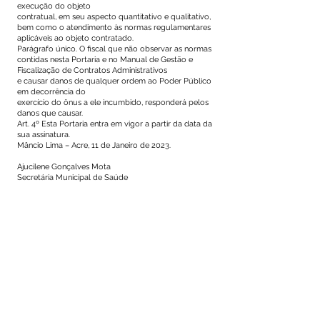
execução do objeto
contratual, em seu aspecto quantitativo e qualitativo,
bem como o atendimento às normas regulamentares
aplicáveis ao objeto contratado.
Parágrafo único. O fiscal que não observar as normas
contidas nesta Portaria e no Manual de Gestão e
Fiscalização de Contratos Administrativos
e causar danos de qualquer ordem ao Poder Público
em decorrência do
exercício do ônus a ele incumbido, responderá pelos
danos que causar.
Art. 4º Esta Portaria entra em vigor a partir da data da
sua assinatura.
Mâncio Lima – Acre, 11 de Janeiro de 2023.
Ajucilene Gonçalves Mota
Secretária Municipal de Saúde
Este texto não substitui o publicado no Diário Oficial, mas
facilita a pesquisa para localizar a publicação oficial.