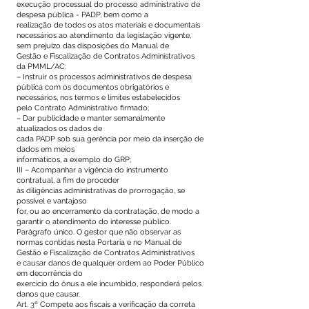
execução processual do processo administrativo de
despesa pública - PADP, bem como a
realização de todos os atos materiais e documentais
necessários ao atendimento da legislação vigente,
sem prejuízo das disposições do Manual de
Gestão e Fiscalização de Contratos Administrativos
da PMML/AC:
– Instruir os processos administrativos de despesa
pública com os documentos obrigatórios e
necessários, nos termos e limites estabelecidos
pelo Contrato Administrativo firmado;
– Dar publicidade e manter semanalmente
atualizados os dados de
cada PADP sob sua gerência por meio da inserção de
dados em meios
informáticos, a exemplo do GRP;
III – Acompanhar a vigência do instrumento
contratual, a fim de proceder
às diligências administrativas de prorrogação, se
possível e vantajoso
for, ou ao encerramento da contratação, de modo a
garantir o atendimento do interesse público.
Parágrafo único. O gestor que não observar as
normas contidas nesta Portaria e no Manual de
Gestão e Fiscalização de Contratos Administrativos
e causar danos de qualquer ordem ao Poder Público
em decorrência do
exercício do ônus a ele incumbido, responderá pelos
danos que causar.
Art. 3º Compete aos fiscais a verificação da correta