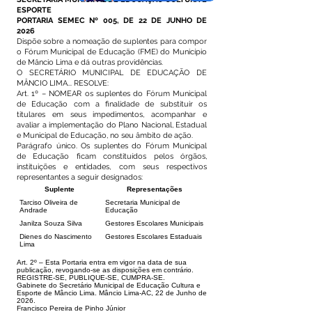
ESPORTE
PORTARIA SEMEC Nº 005, DE 22 DE JUNHO DE
2026
Dispõe sobre a nomeação de suplentes para compor
o Fórum Municipal de Educação (FME) do Município
de Mâncio Lima e dá outras providências.
O SECRETÁRIO MUNICIPAL DE EDUCAÇÃO DE
MÂNCIO LIMA... RESOLVE:
Art. 1º – NOMEAR os suplentes do Fórum Municipal
de Educação com a finalidade de substituir os
titulares em seus impedimentos, acompanhar e
avaliar a implementação do Plano Nacional, Estadual
e Municipal de Educação, no seu âmbito de ação.
Parágrafo único. Os suplentes do Fórum Municipal
de Educação ficam constituídos pelos órgãos,
instituições e entidades, com seus respectivos
representantes a seguir designados:
Suplente
Representações
Tarciso Oliveira de
Secretaria Municipal de
Andrade
Educação
Janilza Souza Silva
Gestores Escolares Municipais
Dienes do Nascimento
Gestores Escolares Estaduais
Lima
Art. 2º – Esta Portaria entra em vigor na data de sua
publicação, revogando-se as disposições em contrário.
REGISTRE-SE, PUBLIQUE-SE, CUMPRA-SE.
Gabinete do Secretário Municipal de Educação Cultura e
Esporte de Mâncio Lima. Mâncio Lima-AC, 22 de Junho de
2026.
Francisco Pereira de Pinho Júnior