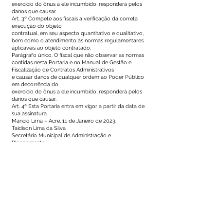
exercício do ônus a ele incumbido, responderá pelos
danos que causar.
Art. 3º Compete aos fiscais a verificação da correta
execução do objeto
contratual, em seu aspecto quantitativo e qualitativo,
bem como o atendimento às normas regulamentares
aplicáveis ao objeto contratado.
Parágrafo único. O fiscal que não observar as normas
contidas nesta Portaria e no Manual de Gestão e
Fiscalização de Contratos Administrativos
e causar danos de qualquer ordem ao Poder Público
em decorrência do
exercício do ônus a ele incumbido, responderá pelos
danos que causar.
Art. 4º Esta Portaria entra em vigor a partir da data de
sua assinatura.
Mâncio Lima – Acre, 11 de Janeiro de 2023.
Taidison Lima da Silva
Secretário Municipal de Administração e
Planejamento
Este texto não substitui o publicado no Diário Oficial, mas
facilita a pesquisa para localizar a publicação oficial.