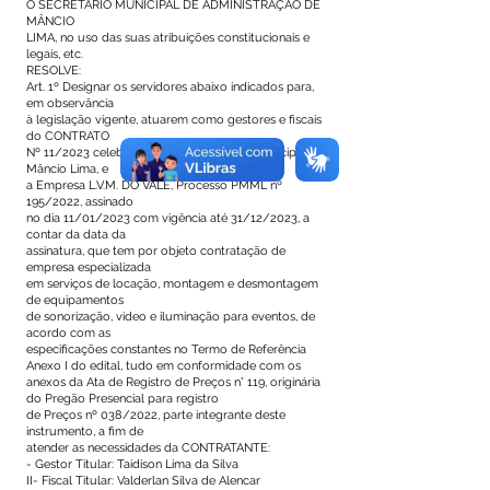
O SECRETÁRIO MUNICIPAL DE ADMINISTRAÇÃO DE
MÂNCIO
LIMA, no uso das suas atribuições constitucionais e
legais, etc.
RESOLVE:
Art. 1º Designar os servidores abaixo indicados para,
em observância
à legislação vigente, atuarem como gestores e fiscais
do CONTRATO
Nº 11/2023 celebrado entre a Prefeitura Municipal de
Mâncio Lima, e
a Empresa L.V.M. DO VALE, Processo PMML nº
195/2022, assinado
no dia 11/01/2023 com vigência até 31/12/2023, a
contar da data da
assinatura, que tem por objeto contratação de
empresa especializada
em serviços de locação, montagem e desmontagem
de equipamentos
de sonorização, vídeo e iluminação para eventos, de
acordo com as
especificações constantes no Termo de Referência
Anexo I do edital, tudo em conformidade com os
anexos da Ata de Registro de Preços n° 119, originária
do Pregão Presencial para registro
de Preços nº 038/2022, parte integrante deste
instrumento, a fim de
atender as necessidades da CONTRATANTE:
- Gestor Titular: Taidison Lima da Silva
II- Fiscal Titular: Valderlan Silva de Alencar