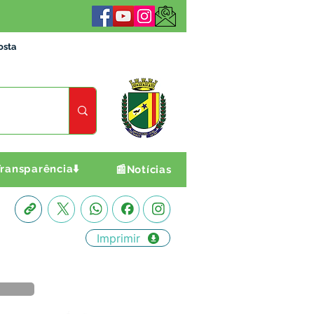
osta
ransparência⬇️
📰Notícias
Imprimir