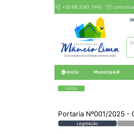
+55 68 3343 1445
comunica
Ol
🏠Início
Município⬇️
Voltar
Portaria Nº001/2025 - 
Legislação