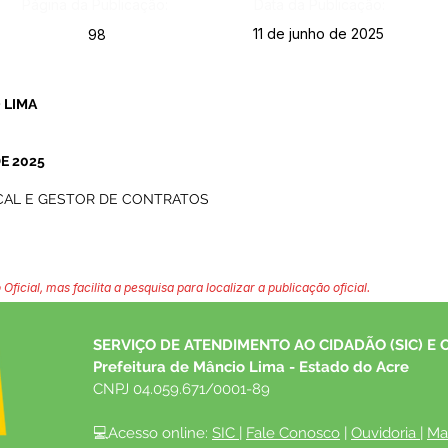
Página da Publicação:
Data da Publicação:
11 de junho de 2025
98
 LIMA
E 2025
CAL E GESTOR DE CONTRATOS
 Oficial, mas facilita a pesquisa para localizar a publicação oficial.
SERVIÇO DE ATENDIMENTO AO CIDADÃO (SIC) E 
Prefeitura de Mâncio Lima - Estado do Acre
CNPJ 04.059.671/0001-89
💻Acesso online: 
SIC 
| 
Fale Conosco
 | 
Ouvidoria
| 
Ma