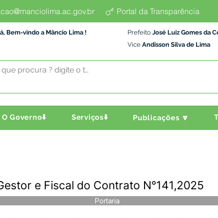
cao@manciolima.ac.gov.br
Portal da Transparência
á, Bem-vindo a Mâncio Lima !
Prefeito
José Luiz Gomes da C
Vice
Andisson Silva de Lima
O Governo⬇️
Serviços⬇️
T
Publicações 🔽
Gestor e Fiscal do Contrato N°141,2025
Portaria