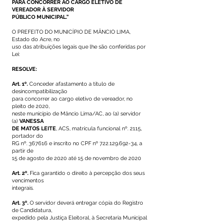
PARA CONCORRER AO CARGO ELETIVO DE
VEREADOR À SERVIDOR
PÚBLICO MUNICIPAL.”
O PREFEITO DO MUNICÍPIO DE MÂNCIO LIMA,
Estado do Acre, no
uso das atribuições legais que lhe são conferidas por
Lei:
RESOLVE:
Art. 1º.
Conceder afastamento a título de
desincompatibilização
para concorrer ao cargo eletivo de vereador, no
pleito de 2020,
neste município de Mâncio Lima/AC, ao (a) servidor
(a)
VANESSA
DE MATOS LEITE
, ACS, matrícula funcional nº. 2115,
portador do
RG nº. 367616 e inscrito no CPF nº
722.129.692-34
, a
partir de
15 de agosto de 2020 até 15 de novembro de 2020
Art. 2º.
Fica garantido o direito à percepção dos seus
vencimentos
integrais.
Art. 3º.
O servidor deverá entregar cópia do Registro
de Candidatura,
expedido pela Justiça Eleitoral, à Secretaria Municipal