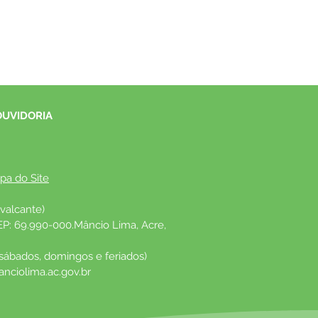
OUVIDORIA
pa do Site
valcante)
EP: 69.990-000.Mâncio Lima, Acre, 
 sábados, domingos e feriados)
nciolima.ac.gov.br