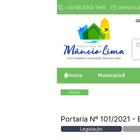
+55 68 3343 1445
comunica
Ol
🏠Início
Município⬇️
Voltar
Portaria Nº 101/2021 -
Legislação