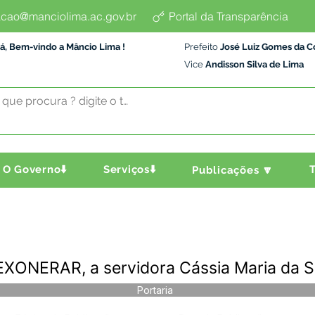
cao@manciolima.ac.gov.br
Portal da Transparência
á, Bem-vindo a Mâncio Lima !
Prefeito
José Luiz Gomes da C
Vice
Andisson Silva de Lima
O Governo⬇️
Serviços⬇️
T
Publicações 🔽
 EXONERAR, a servidora Cássia Maria da S
Portaria