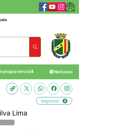
osta
ransparência⬇️
📰Notícias
Imprimir
ilva Lima