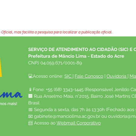
 Oficial, mas facilita a pesquisa para localizar a publicação oficial.
SERVIÇO DE ATENDIMENTO AO CIDADÃO (SIC) E 
Prefeitura de Mâncio Lima - Estado do Acre
CNPJ 04.059.671/0001-89
💻Acesso online: 
SIC 
| 
Fale Conosco
 | 
Ouvidoria
| 
Ma
📱Fone: +55 (68) 3343-1445 (Responsável Jenildo Ca
🏢 Rua Anselmo Maia, n°2015, Bairro José Martins C
Brasil
📅 Segunda a sexta, das 7h às 13:30h (Fechado aos
📧 
gabinete@manciolima.ac.gov.br
 ou 
ouvidoria@ma
📨 Acesso ao 
Webmail Corporativo