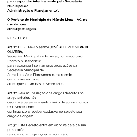
para responder interinamente pela Secretaria
Municipal de
Administração e Planejamento”.
O Prefeito do Município de Mâncio Lima – AC, no
uso de suas
atribuições legais;
R E S O L V E:
Art. 1º.
DESIGNAR o senhor
JOSÉ ALBERTO SILVA DE
OLIVEIRA,
Secretário Municipal de Finanças, nomeado pelo
Decreto nº 002/2017,
para responder interinamente pelas ações da
Secretaria Municipal de
Administração e Planejamento, exercendo
cumulativamente as
atribuições de ambas as Secretarias.
Art. 2º.
Pela acumulação dos cargos descritos no
artigo anterior, não
decorrerá para a nomeado direito de acréscimo aos
seus vencimentos,
continuando a receber exclusivamente pelo seu
cargo de origem.
Art. 3º. Este Decreto entra em vigor na data de sua
publicação,
revogando as disposições em contrário.