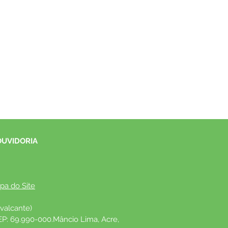
OUVIDORIA
pa do Site
valcante)
EP: 69.990-000.Mâncio Lima, Acre, 