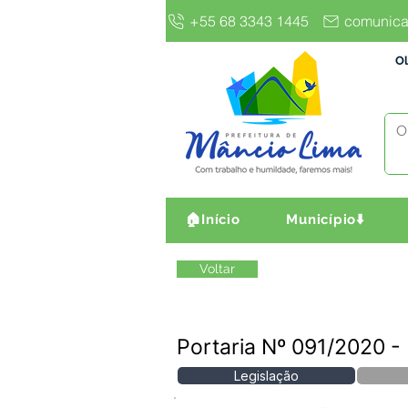
+55 68 3343 1445
comunica
Ol
🏠Início
Município⬇️
Voltar
Portaria Nº 091/2020 
Legislação