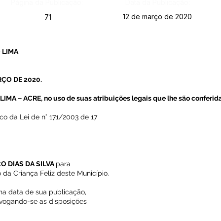
Página da Publicação:
Data da Publicação:
12 de março de 2020
71
 LIMA
RÇO DE 2020.
A – ACRE, no uso de suas atribuições legais que lhe são conferida
ico da Lei de n° 171/2003 de 17
O DIAS DA SILVA
para
da Criança Feliz deste Município.
 na data de sua publicação,
revogando-se as disposições