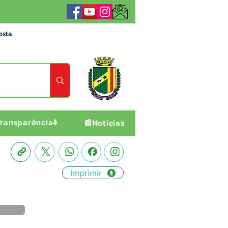
osta
ransparência⬇️
📰Notícias
Imprimir