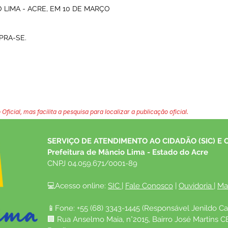
 LIMA - ACRE, EM 10 DE MARÇO
PRA-SE.
 Oficial, mas facilita a pesquisa para localizar a publicação oficial.
SERVIÇO DE ATENDIMENTO AO CIDADÃO (SIC) E 
Prefeitura de Mâncio Lima - Estado do Acre
CNPJ 04.059.671/0001-89
💻Acesso online: 
SIC 
| 
Fale Conosco
 | 
Ouvidoria
| 
Ma
📱Fone: +55 (68) 3343-1445 (Responsável Jenildo Ca
🏢 Rua Anselmo Maia, n°2015, Bairro José Martins C