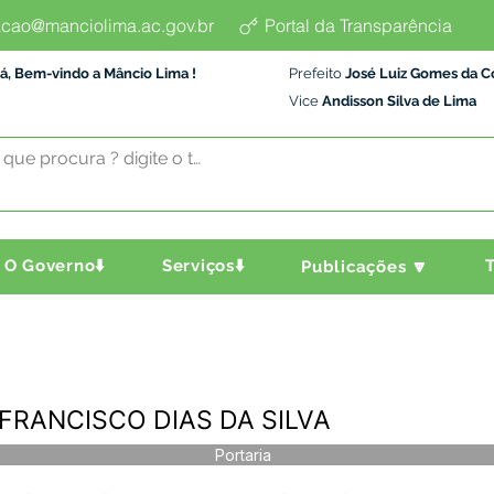
cao@manciolima.ac.gov.br
Portal da Transparência
á, Bem-vindo a Mâncio Lima !
Prefeito
José Luiz Gomes da C
Vice
Andisson Silva de Lima
O Governo⬇️
Serviços⬇️
T
Publicações 🔽
- FRANCISCO DIAS DA SILVA
Portaria