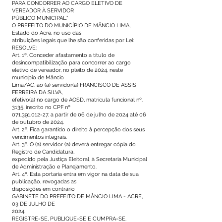
PARA CONCORRER AO CARGO ELETIVO DE
VEREADOR À SERVIDOR
PÚBLICO MUNICIPAL.”
O PREFEITO DO MUNICÍPIO DE MÂNCIO LIMA,
Estado do Acre, no uso das
atribuições legais que lhe são conferidas por Lei:
RESOLVE:
Art. 1º. Conceder afastamento a título de
desincompatibilização para concorrer ao cargo
eletivo de vereador, no pleito de 2024, neste
município de Mâncio
Lima/AC, ao (a) servidor(a) FRANCISCO DE ASSIS
FERREIRA DA SILVA,
efetivo(a) no cargo de AOSD, matrícula funcional nº.
3135, inscrito no CPF nº
071.391.012-27
, a partir de 06 de julho de 2024 até 06
de outubro de 2024.
Art. 2º. Fica garantido o direito à percepção dos seus
vencimentos integrais.
Art. 3º. O (a) servidor (a) deverá entregar cópia do
Registro de Candidatura,
expedido pela Justiça Eleitoral, à Secretaria Municipal
de Administração e Planejamento.
Art. 4º. Esta portaria entra em vigor na data de sua
publicação, revogadas as
disposições em contrário
GABINETE DO PREFEITO DE MÂNCIO LIMA - ACRE,
03 DE JULHO DE
2024.
REGISTRE-SE, PUBLIQUE-SE E CUMPRA-SE.