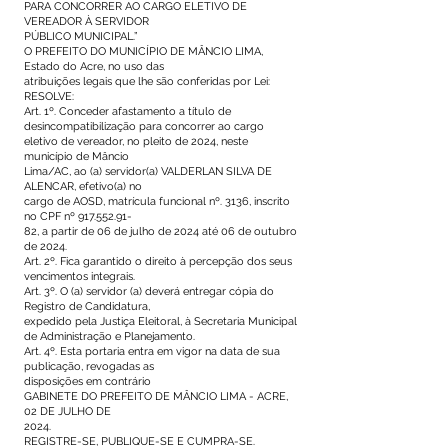
PARA CONCORRER AO CARGO ELETIVO DE
VEREADOR À SERVIDOR
PÚBLICO MUNICIPAL.”
O PREFEITO DO MUNICÍPIO DE MÂNCIO LIMA,
Estado do Acre, no uso das
atribuições legais que lhe são conferidas por Lei:
RESOLVE:
Art. 1º. Conceder afastamento a título de
desincompatibilização para concorrer ao cargo
eletivo de vereador, no pleito de 2024, neste
município de Mâncio
Lima/AC, ao (a) servidor(a) VALDERLAN SILVA DE
ALENCAR, efetivo(a) no
cargo de AOSD, matrícula funcional nº. 3136, inscrito
no CPF nº
917.552.91
-
82, a partir de 06 de julho de 2024 até 06 de outubro
de 2024.
Art. 2º. Fica garantido o direito à percepção dos seus
vencimentos integrais.
Art. 3º. O (a) servidor (a) deverá entregar cópia do
Registro de Candidatura,
expedido pela Justiça Eleitoral, à Secretaria Municipal
de Administração e Planejamento.
Art. 4º. Esta portaria entra em vigor na data de sua
publicação, revogadas as
disposições em contrário
GABINETE DO PREFEITO DE MÂNCIO LIMA - ACRE,
02 DE JULHO DE
2024.
REGISTRE-SE, PUBLIQUE-SE E CUMPRA-SE.