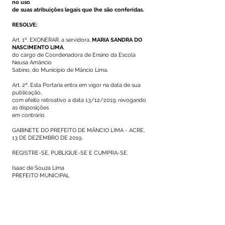
no uso
de suas atribuições legais que lhe são conferidas.
RESOLVE:
Art. 1º. EXONERAR, a servidora,
MARIA SANDRA DO
NASCIMENTO LIMA
,
do cargo de Coordenadora de Ensino da Escola
Neusa Amâncio
Sabino, do Município de Mâncio Lima.
Art. 2º. Esta Portaria entra em vigor na data de sua
publicação,
com efeito retroativo a data 13/12/2019, revogando
as disposições
em contrário.
GABINETE DO PREFEITO DE MÂNCIO LIMA - ACRE,
13 DE DEZEMBRO DE 2019.
REGISTRE-SE, PUBLIQUE-SE E CUMPRA-SE.
Isaac de Souza Lima
PREFEITO MUNICIPAL