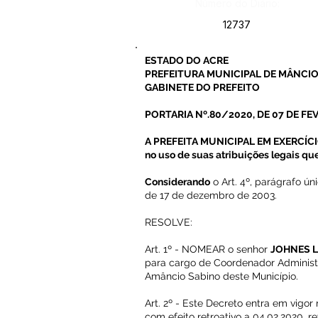
Número do Diário:
12737
ESTADO DO ACRE
PREFEITURA MUNICIPAL DE MÂNCIO
GABINETE DO PREFEITO
PORTARIA Nº.80/2020, DE 07 DE FE
A PREFEITA MUNICIPAL EM EXERCÍCI
no uso de suas atribuições legais que
Considerando
o Art. 4º, parágrafo ún
de 17 de dezembro de 2003.
RESOLVE:
Art. 1º - NOMEAR o senhor
JOHNES 
para cargo de Coordenador Administ
Amâncio Sabino deste Município.
Art. 2º - Este Decreto entra em vigor
com efeito retroativo a 04.02.2020, 