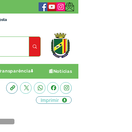
osta
ransparência⬇️
📰Notícias
Imprimir