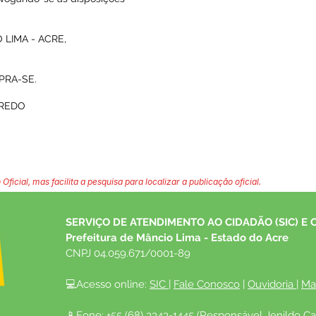
LIMA - ACRE,
PRA-SE.
IREDO
 Oficial, mas facilita a pesquisa para localizar a publicação oficial.
SERVIÇO DE ATENDIMENTO AO CIDADÃO (SIC) E 
Prefeitura de Mâncio Lima - Estado do Acre
CNPJ 04.059.671/0001-89
💻Acesso online: 
SIC 
| 
Fale Conosco
 | 
Ouvidoria
| 
Ma
📱Fone: +55 (68) 3343-1445 (Responsável Jenildo Ca