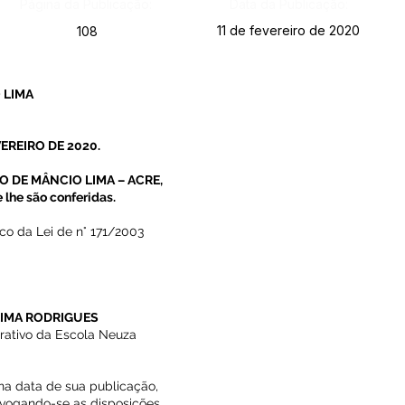
Página da Publicação:
Data da Publicação:
11 de fevereiro de 2020
108
 LIMA
VEREIRO DE 2020.
O DE MÂNCIO LIMA – ACRE,
 lhe são conferidas.
ico da Lei de n° 171/2003
LIMA RODRIGUES
rativo da Escola Neuza
 na data de sua publicação,
revogando-se as disposições