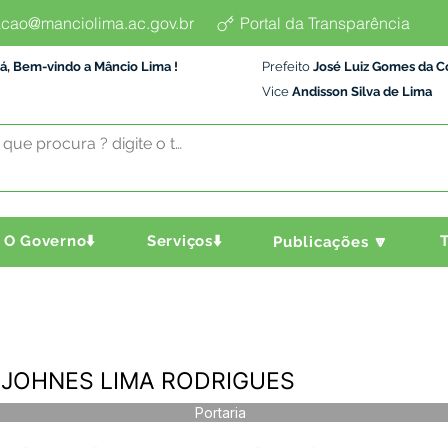
cao@manciolima.ac.gov.br
Portal da Transparência
á, Bem-vindo a Mâncio Lima !
Prefeito
José Luiz Gomes da C
Vice
Andisson Silva de Lima
O Governo⬇️
Serviços⬇️
T
Publicações 🔽
 - JOHNES LIMA RODRIGUES
Portaria