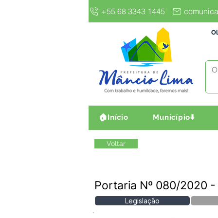
+55 68 3343 1445
comunica
Ol
🏠Início
Município⬇️
Voltar
Portaria Nº 080/2020
Legislação