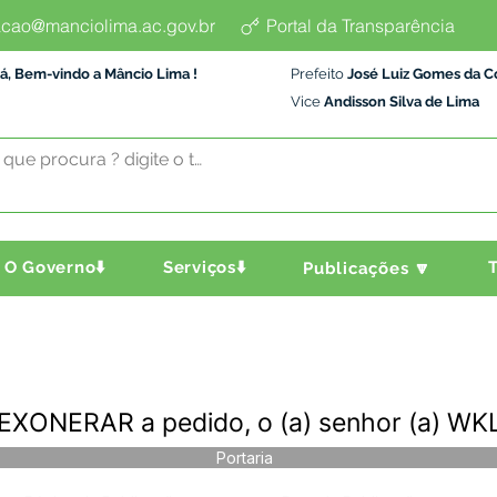
cao@manciolima.ac.gov.br
Portal da Transparência
á, Bem-vindo a Mâncio Lima !
Prefeito
José Luiz Gomes da C
Vice
Andisson Silva de Lima
O Governo⬇️
Serviços⬇️
T
Publicações 🔽
- EXONERAR a pedido, o (a) senhor (a) 
Portaria