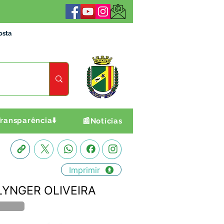
osta
ransparência⬇️
📰Notícias
Imprimir
WKLYNGER OLIVEIRA