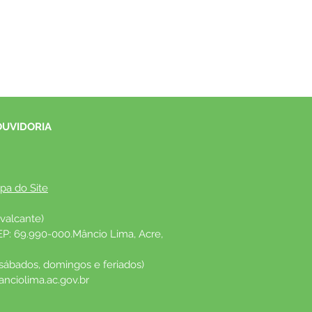
OUVIDORIA
pa do Site
valcante)
EP: 69.990-000.Mâncio Lima, Acre, 
 sábados, domingos e feriados)
nciolima.ac.gov.br