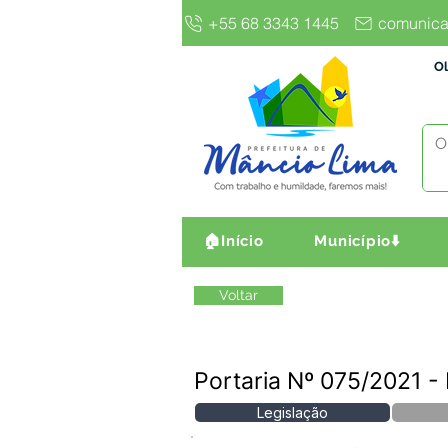
+55 68 3343 1445
comunica
Ol
🏠Início
Município⬇️
Voltar
Portaria Nº 075/2021 
Legislação