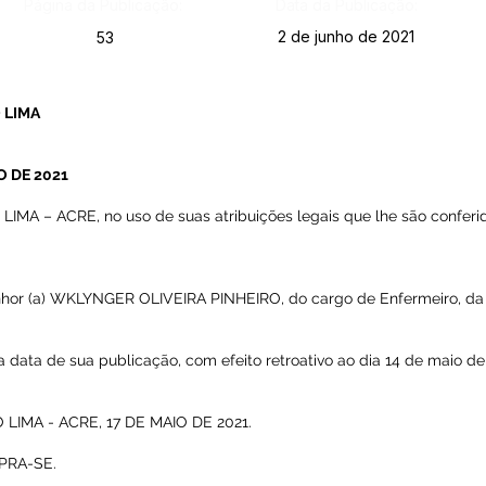
Página da Publicação:
Data da Publicação:
2 de junho de 2021
53
 LIMA
O DE 2021
A – ACRE, no uso de suas atribuições legais que lhe são conferid
enhor (a) WKLYNGER OLIVEIRA PINHEIRO, do cargo de Enfermeiro, da 
 na data de sua publicação, com efeito retroativo ao dia 14 de maio d
IMA - ACRE, 17 DE MAIO DE 2021.
PRA-SE.