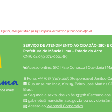
 Oficial, mas facilita a pesquisa para localizar a publicação oficial.
SERVIÇO DE ATENDIMENTO AO CIDADÃO (SIC) E 
Prefeitura de Mâncio Lima - Estado do Acre
CNPJ 04.059.671/0001-89
💻Acesso online: 
SIC 
| 
Fale Conosco
 | 
Ouvidoria
| 
Ma
📱Fone: +55 (68) 3343-1445 (Responsável Jenildo Ca
🏢 Rua Anselmo Maia, n°2015, Bairro José Martins C
Brasil
📅 Segunda a sexta, das 7h às 13:30h (Fechado aos
📧 
gabinete@manciolima.ac.gov.br
 ou 
ouvidoria@ma
📨 Acesso ao 
Webmail Corporativo