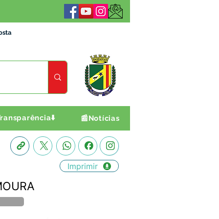
osta
ransparência⬇️
📰Notícias
Imprimir
 MOURA