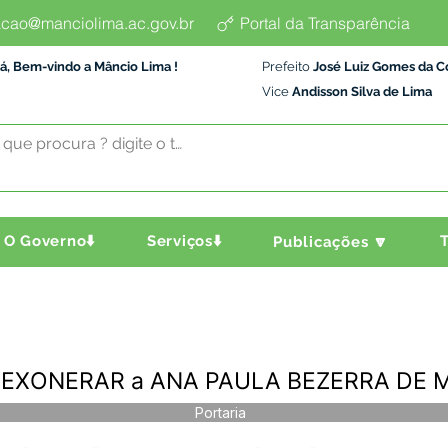
cao@manciolima.ac.gov.br
Portal da Transparência
á, Bem-vindo a Mâncio Lima !
Prefeito
José Luiz Gomes da C
Vice
Andisson Silva de Lima
O Governo⬇️
Serviços⬇️
T
Publicações 🔽
4 - EXONERAR a ANA PAULA BEZERRA DE
Portaria