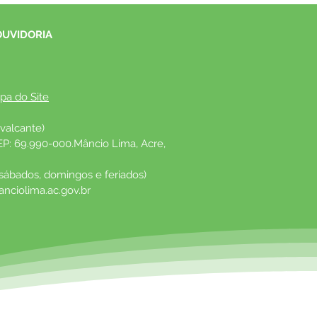
OUVIDORIA
pa do Site
valcante)
EP: 69.990-000.Mâncio Lima, Acre, 
 sábados, domingos e feriados)
nciolima.ac.gov.br