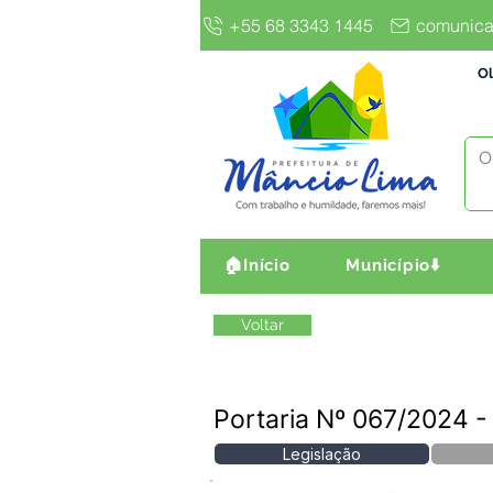
+55 68 3343 1445
comunica
Ol
🏠Início
Município⬇️
Voltar
Portaria Nº 067/202
Legislação