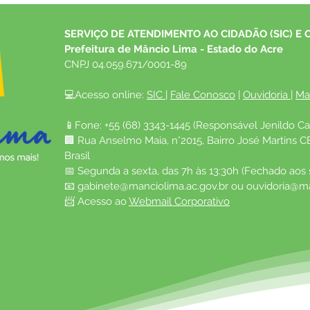
SERVIÇO DE ATENDIMENTO AO CIDADÃO (SIC) E 
Prefeitura de Mâncio Lima - Estado do Acre
CNPJ 04.059.671/0001-89
💻Acesso online: 
SIC 
| 
Fale Conosco
 | 
Ouvidoria
| 
Ma
📱Fone: +55 (68) 3343-1445 (Responsável Jenildo Ca
🏢 Rua Anselmo Maia, n°2015, Bairro José Martins C
Brasil
📅 Segunda a sexta, das 7h às 13:30h (Fechado aos
📧 
gabinete@manciolima.ac.gov.br
 ou 
ouvidoria@ma
📨 Acesso ao 
Webmail Corporativo