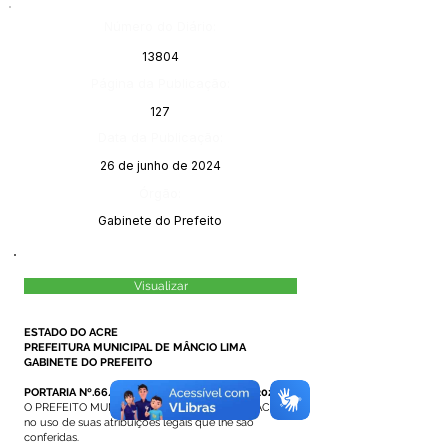
Número do Diário:
13804
Página da Publicação:
127
Data da Publicação:
26 de junho de 2024
Órgão:
Gabinete do Prefeito
Visualizar
ESTADO DO ACRE
PREFEITURA MUNICIPAL DE MÂNCIO LIMA
GABINETE DO PREFEITO
PORTARIA Nº.66/2024, DE 21 DE JUNHO DE 2024.
O PREFEITO MUNICIPAL DE MÂNCIO LIMA – ACRE,
no uso de suas atribuições legais que lhe são
conferidas.