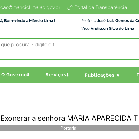
cao@manciolima.ac.gov.br
Portal da Transparência
á, Bem-vindo a Mâncio Lima !
Prefeito
José Luiz Gomes da C
Vice
Andisson Silva de Lima
O Governo⬇️
Serviços⬇️
T
Publicações 🔽
- Exonerar a senhora MARIA APARECIDA 
Portaria