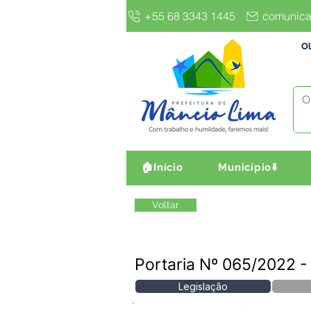
+55 68 3343 1445
comunica
Ol
🏠Início
Município⬇️
Voltar
Portaria Nº 065/2022 
Legislação