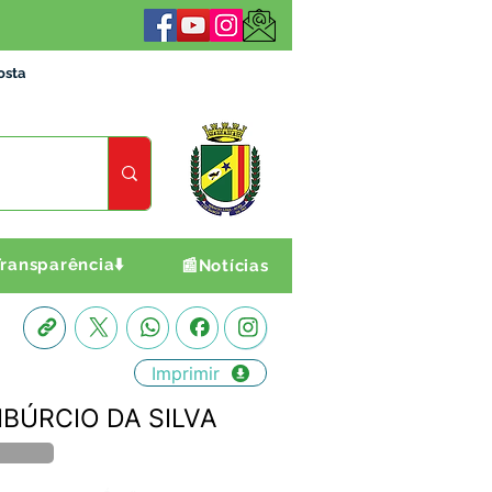
osta
ransparência⬇️
📰Notícias
Imprimir
TIBÚRCIO DA SILVA