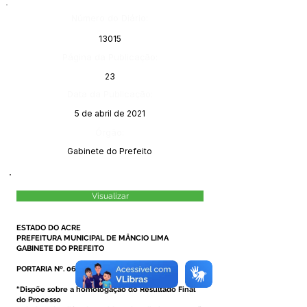
Número do Diário:
13015
Página da Publicação:
23
Data da Publicação:
5 de abril de 2021
Órgão:
Gabinete do Prefeito
Visualizar
ESTADO DO ACRE
PREFEITURA MUNICIPAL DE MÂNCIO LIMA
GABINETE DO PREFEITO
PORTARIA Nº. 062, DE 01 ABRIL DE 2021
“Dispõe sobre a homologação do Resultado Final
do Processo