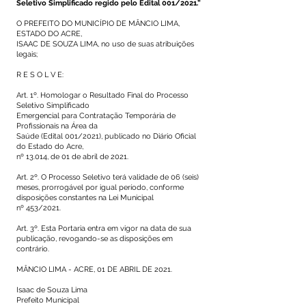
Seletivo Simplificado regido pelo Edital 001/2021.”
O PREFEITO DO MUNICÍPIO DE MÂNCIO LIMA,
ESTADO DO ACRE,
ISAAC DE SOUZA LIMA, no uso de suas atribuições
legais;
R E S O L V E:
Art. 1º. Homologar o Resultado Final do Processo
Seletivo Simplificado
Emergencial para Contratação Temporária de
Profissionais na Área da
Saúde (Edital 001/2021), publicado no Diário Oficial
do Estado do Acre,
nº 13.014, de 01 de abril de 2021.
Art. 2º. O Processo Seletivo terá validade de 06 (seis)
meses, prorrogável por igual período, conforme
disposições constantes na Lei Municipal
nº 453/2021.
Art. 3º. Esta Portaria entra em vigor na data de sua
publicação, revogando-se as disposições em
contrário.
MÂNCIO LIMA - ACRE, 01 DE ABRIL DE 2021.
Isaac de Souza Lima
Prefeito Municipal