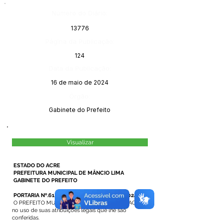
Número do Diário:
13776
Página da Publicação:
124
Data da Publicação:
16 de maio de 2024
Órgão:
Gabinete do Prefeito
Visualizar
ESTADO DO ACRE
PREFEITURA MUNICIPAL DE MÂNCIO LIMA
GABINETE DO PREFEITO
PORTARIA Nº.61/2024, DE 06 DE MAIO DE 2024.
O PREFEITO MUNICIPAL DE MÂNCIO LIMA – ACRE,
no uso de suas atribuições legais que lhe são
conferidas.