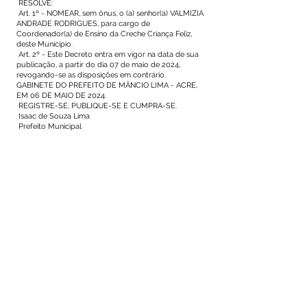
RESOLVE:
Art. 1º - NOMEAR, sem ônus, o (a) senhor(a) VALMIZIA
ANDRADE RODRIGUES, para cargo de
Coordenador(a) de Ensino da Creche Criança Feliz,
deste Município.
Art. 2º - Este Decreto entra em vigor na data de sua
publicação, a partir do dia 07 de maio de 2024,
revogando-se as disposições em contrário.
GABINETE DO PREFEITO DE MÂNCIO LIMA - ACRE,
EM 06 DE MAIO DE 2024.
REGISTRE-SE, PUBLIQUE-SE E CUMPRA-SE.
Isaac de Souza Lima
Prefeito Municipal