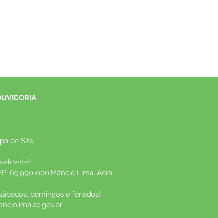
OUVIDORIA
pa do Site
valcante)
EP: 69.990-000.Mâncio Lima, Acre, 
 sábados, domingos e feriados)
nciolima.ac.gov.br