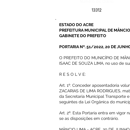
Número do Diário:
13312
ESTADO DO ACRE
PREFEITURA MUNICIPAL DE MÂNCIO
GABINETE DO PREFEITO
PORTARIA Nº. 51/2022, 20 DE JUNH
O PREFEITO DO MUNICÍPIO DE MÂN
ISAAC DE SOUZA LIMA, no uso de suas
R E S O L V E:
Art. 1º. Conceder aposentadoria volu
ZACARIAS DE LIMA RODRIGUES, matríc
da Secretaria Municipal Transporte e 
seguintes da Lei Orgânica do municí
Art. 2º. Esta Portaria entra em vigor
se as disposições em contrário.
MÂNCIO LIMA - ACRE, 20 DE JUNHO 