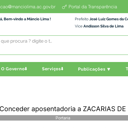
cao@manciolima.ac.gov.br
Portal da Transparência
á, Bem-vindo a Mâncio Lima !
Prefeito
José Luiz Gomes da C
Vice
Andisson Silva de Lima
O Governo⬇️
Serviços⬇️
T
Publicações 🔽
 - Conceder aposentadoria a ZACARIAS 
Portaria