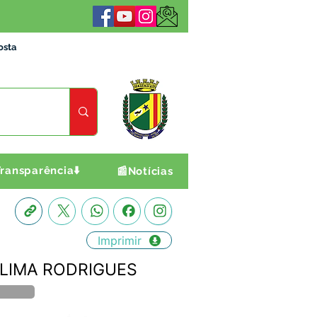
osta
ransparência⬇️
📰Notícias
Imprimir
DE LIMA RODRIGUES