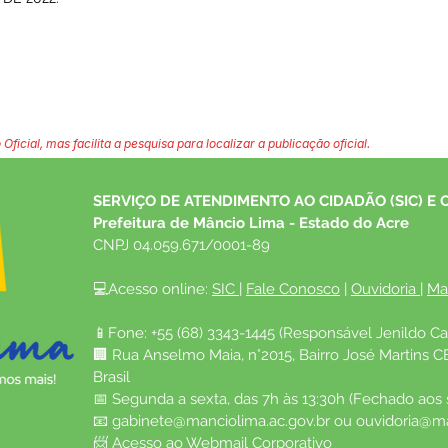
 Oficial, mas facilita a pesquisa para localizar a publicação oficial.
SERVIÇO DE ATENDIMENTO AO CIDADÃO (SIC) E 
Prefeitura de Mâncio Lima - Estado do Acre
CNPJ 04.059.671/0001-89
💻Acesso online: 
SIC 
| 
Fale Conosco
 | 
Ouvidoria
| 
Ma
📱Fone: +55 (68) 3343-1445 (Responsável Jenildo Ca
🏢 Rua Anselmo Maia, n°2015, Bairro José Martins C
Brasil
📅 Segunda a sexta, das 7h às 13:30h (Fechado aos
📧 
gabinete@manciolima.ac.gov.br
 ou 
ouvidoria@ma
📨 Acesso ao 
Webmail Corporativo