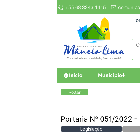
+55 68 3343 1445
comunica
Ol
🏠Início
Município⬇️
Voltar
Portaria Nº 051/2022
Legislação