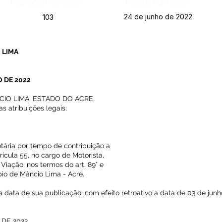
Página da Publicação:
Data da Publicação:
24 de junho de 2022
103
 LIMA
O DE 2022
CIO LIMA, ESTADO DO ACRE,
 atribuições legais;
ntária por tempo de contribuição a
ula 55, no cargo de Motorista,
Viação, nos termos do art. 89° e
pio de Mâncio Lima - Acre.
 na data de sua publicação, com efeito retroativo a data de 03 de ju
DE 2022.