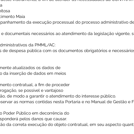
va
eitosa
ascimento Maia
mpanhamento da execução processual do processo administrativo de
s e documentais necessários ao atendimento da legislação vigente, 
Administrativos da PMML/AC:
vos de despesa pública com os documentos obrigatórios e necessários
mente atualizados os dados de
o da inserção de dados em meios
umento contratual, a fim de proceder
rrogação, se possível e vantajoso
ão, de modo a garantir o atendimento do interesse público.
servar as normas contidas nesta Portaria e no Manual de Gestão e F
o Poder Público em decorrência do
responderá pelos danos que causar.
ação da correta execução do objeto contratual, em seu aspecto quantit