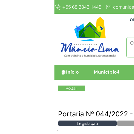
+55 68 3343 1445
comunica
Ol
🏠Início
Município⬇️
Voltar
Portaria Nº 044/2022
Legislação