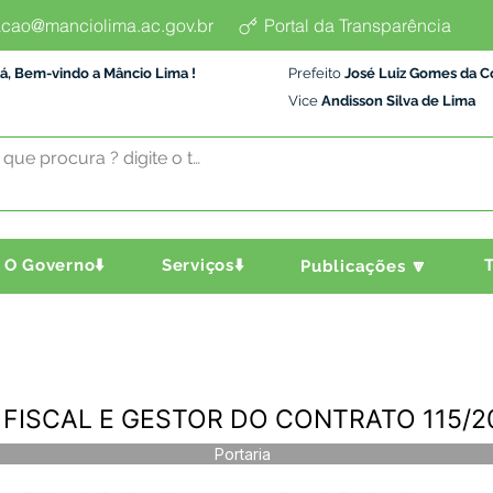
cao@manciolima.ac.gov.br
Portal da Transparência
á, Bem-vindo a Mâncio Lima !
Prefeito
José Luiz Gomes da C
Vice
Andisson Silva de Lima
O Governo⬇️
Serviços⬇️
T
Publicações 🔽
 - FISCAL E GESTOR DO CONTRATO 115/2
Portaria