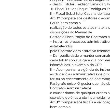
- Gestor Titular: Taidison Lima da Sil
II- Fiscal Titular: Raquel Rodrigues F
III - Fiscal Substituto: Catiana do N
Art. 2º Compete aos gestores o aco
PADP, bem como a
realização de todos os atos materiai
disposições do Manual de
Gestão e Fiscalização de Contratos 
– Instruir os processos administrati
estabelecidos
pelo Contrato Administrativo firmado;
– Dar publicidade e manter semanal
cada PADP sob sua gerência por mei
informáticos, a exemplo do GRP;
III – Acompanhar a vigência do instr
às diligências administrativas de pro
for, ou ao encerramento da contrataç
Parágrafo único. O gestor que não ob
Contratos Administrativos
e causar danos de qualquer ordem a
exercício do ônus a ele incumbido, 
Art. 3º Compete aos fiscais a verific
bem como o