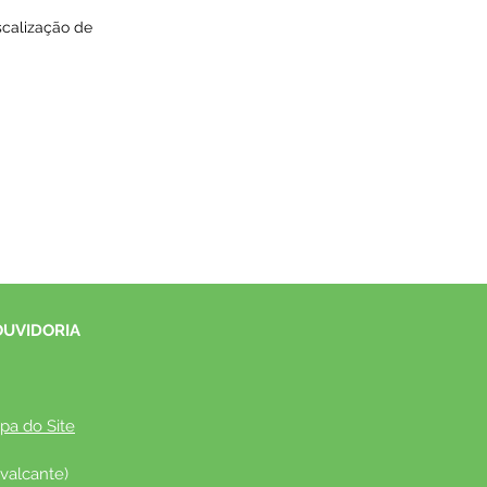
scalização de
OUVIDORIA
pa do Site
valcante)