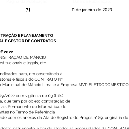
Página da Publicação:
Data da Publicação:
11 de janeiro de 2023
71
ISTRAÇÃO E PLANEJAMENTO
AL E GESTOR DE CONTRATOS
DE 2022
INISTRAÇÃO DE MÂNCIO
titucionais e legais, etc.
 indicados para, em observância à
estores e fiscais do CONTRATO Nº
itura Municipal de Mâncio Lima, e a Empresa MVP ELETRODOMEST
09/2022 com vigência de 03 (três)
a, que tem por objeto contratação de
ais Permanente de Informática, de
antes no Termo de Referência
ade com os anexos da Ata de Registro de Preços n° 89, originária do
e deste instrumento, a fim de atender as necessidades da CONTRAT