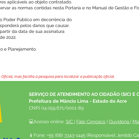
s aplicáveis ao objeto contratado.
servar as normas contidas nesta Portaria e no Manual de Gestão e Fi
o Poder Público em decorrência do
responderá pelos danos que causar.
 partir da data de sua assinatura
de 2022.
ão e Planejamento.
 Oficial, mas facilita a pesquisa para localizar a publicação oficial.
SERVIÇO DE ATENDIMENTO AO CIDADÃO (SIC) E 
Prefeitura de Mâncio Lima - Estado do Acre
CNPJ 04.059.671/0001-89
💻Acesso online: 
SIC 
| 
Fale Conosco
 | 
Ouvidoria
| 
Ma
📱Fone: +55 (68) 3343-1445 (Responsável Jenildo Ca