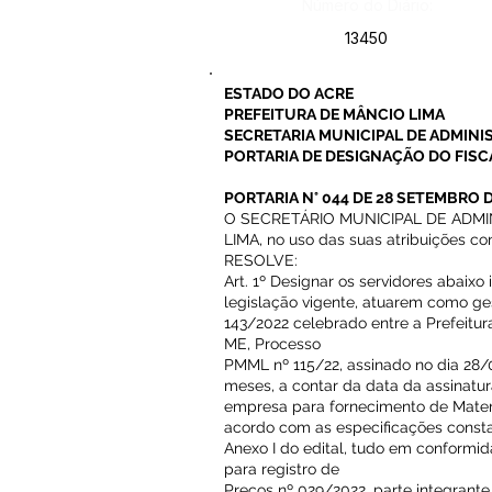
Número do Diário:
13450
ESTADO DO ACRE
PREFEITURA DE MÂNCIO LIMA
SECRETARIA MUNICIPAL DE ADMIN
PORTARIA DE DESIGNAÇÃO DO FISC
PORTARIA N° 044 DE 28 SETEMBRO 
O SECRETÁRIO MUNICIPAL DE ADM
LIMA, no uso das suas atribuições cons
RESOLVE:
Art. 1º Designar os servidores abaixo
legislação vigente, atuarem como g
143/2022 celebrado entre a Prefe
ME, Processo
PMML nº 115/22, assinado no dia 28/
meses, a contar da data da assinatur
empresa para fornecimento de Materi
acordo com as especificações const
Anexo I do edital, tudo em conformid
para registro de
Preços nº 029/2022, parte integrant