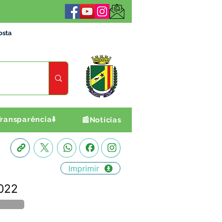
osta
ransparência⬇️
📰Notícias
Imprimir
022