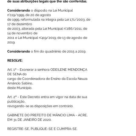
de suas atribuições legais que lhe são conferidas.
Considerando
o disposto na Lei Municipal
n°119/1999, de 20 de agosto
de 1999, reformulada na integra pela Lei 171/2003, de
17 de dezembro
de 2003, alterada pela Lei Municipal n°286/2011, de
14 de novembro de
2011 e Lei Municipal n°419/2019, de 13 de agosto de
2019.
Considerando
o fim do quadriênio de 2015 a 2019.
RESOLVE:
Art. 1º - Exonerar a senhora ODEILENE MENDONÇA
DE SENA do
cargo de Coordenadora de Ensino da Escola Neuza
Amâncio Sabino,
deste Município.
Art. 2º - Este Decreto entra em vigor na data de sua
publicação,
revogando-se as disposições em contrário.
GABINETE DO PREFEITO DE MÂNCIO LIMA - ACRE,
EM 31 DE JANEIRO DE 2020.
REGISTRE-SE, PUBLIQUE-SE E CUMPRA-SE.