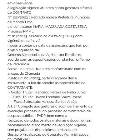
em observância
à legislação vigente, atuarem como gestores e fiscais
do CONTRATO
Nº 122/2023 celebrado entre a Prefeitura Municipal
de Mâncio Lima,
e o contratante MARIA IMACULADA COSTA SENA,
Processo PMML
nº 017/2023, assinado no dia 26/05/2023 com
vigência de 12 (nove)
meses, a contar da data da assinatura, que tem por
objeto aquisição de
Gêneros Alimentícios da Agricultura Familiar, de
acordo com as especificações constantes no Termo
de Referência
Anexo I do edital, tudo em conformidade com os
anexos da Chamada
Pública n° 001/2023, parte integrante deste
instrumento, a fim de atender as necessidades da
CONTRATANTE:
I- Gestor Titular: Francisco Pereira de Pinho Junior
II- Fiscal Titular: Daiane Estefane Souza Rocha
III - Fiscal Substituto: Vanessa Santos Araújo
Art. 2º Compete aos gestores o acompanhamento da
execução processual do processo administrativo de
despesa pública - PADP, bem como a
realização de todos os atos materiais e documentais
necessários ao atendimento da legislação vigente,
sem prejuízo das disposições do Manual de
Gestão e Fiscalização de Contratos Administrativos
da PMML/AC: