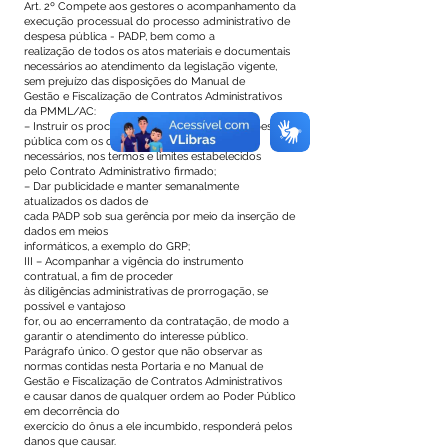
Art. 2º Compete aos gestores o acompanhamento da
execução processual do processo administrativo de
despesa pública - PADP, bem como a
realização de todos os atos materiais e documentais
necessários ao atendimento da legislação vigente,
sem prejuízo das disposições do Manual de
Gestão e Fiscalização de Contratos Administrativos
da PMML/AC:
– Instruir os processos administrativos de despesa
pública com os documentos obrigatórios e
necessários, nos termos e limites estabelecidos
pelo Contrato Administrativo firmado;
– Dar publicidade e manter semanalmente
atualizados os dados de
cada PADP sob sua gerência por meio da inserção de
dados em meios
informáticos, a exemplo do GRP;
III – Acompanhar a vigência do instrumento
contratual, a fim de proceder
às diligências administrativas de prorrogação, se
possível e vantajoso
for, ou ao encerramento da contratação, de modo a
garantir o atendimento do interesse público.
Parágrafo único. O gestor que não observar as
normas contidas nesta Portaria e no Manual de
Gestão e Fiscalização de Contratos Administrativos
e causar danos de qualquer ordem ao Poder Público
em decorrência do
exercício do ônus a ele incumbido, responderá pelos
danos que causar.