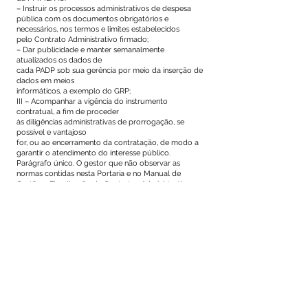
– Instruir os processos administrativos de despesa
pública com os documentos obrigatórios e
necessários, nos termos e limites estabelecidos
pelo Contrato Administrativo firmado;
– Dar publicidade e manter semanalmente
atualizados os dados de
cada PADP sob sua gerência por meio da inserção de
dados em meios
informáticos, a exemplo do GRP;
III – Acompanhar a vigência do instrumento
contratual, a fim de proceder
às diligências administrativas de prorrogação, se
possível e vantajoso
for, ou ao encerramento da contratação, de modo a
garantir o atendimento do interesse público.
Parágrafo único. O gestor que não observar as
normas contidas nesta Portaria e no Manual de
Gestão e Fiscalização de Contratos Administrativos
e causar danos de qualquer ordem ao Poder Público
em decorrência do
exercício do ônus a ele incumbido, responderá pelos
danos que causar.
Art. 3º Compete aos fiscais a verificação da correta
execução do objeto contratual, em seu aspecto
quantitativo e qualitativo, bem como o
atendimento às normas regulamentares aplicáveis ao
objeto contratado.
Parágrafo único. O fiscal que não observar as normas
contidas nesta Portaria e no Manual de Gestão e
Fiscalização de Contratos Administrativos