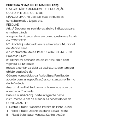
PORTARIA N° 040 DE 26 MAIO DE 2023
O SECRETÁRIO MUNICIPAL DE EDUCAÇÃO
CULTURA E DESPORTO DE
MÂNCIO LIMA, no uso das suas atribuições
constitucionais e legais, etc.
RESOLVE:
Art. 1º Designar os servidores abaixo indicados para,
em observância
à legislação vigente, atuarem como gestores e fiscais
do CONTRATO
Nº 122/2023 celebrado entre a Prefeitura Municipal
de Mâncio Lima,
e o contratante MARIA IMACULADA COSTA SENA,
Processo PMML
nº 017/2023, assinado no dia 26/05/2023 com
vigência de 12 (doze)
meses, a contar da data da assinatura, que tem por
objeto aquisição de
Gêneros Alimentícios da Agricultura Familiar, de
acordo com as especificações constantes no Termo
de Referência
Anexo I do edital, tudo em conformidade com os
anexos da Chamada
Pública n° 001/2023, parte integrante deste
instrumento, a fim de atender as necessidades da
CONTRATANTE:
I- Gestor Titular: Francisco Pereira de Pinho Junior
II- Fiscal Titular: Daiane Estefane Souza Rocha
III - Fiscal Substituto: Vanessa Santos Araújo