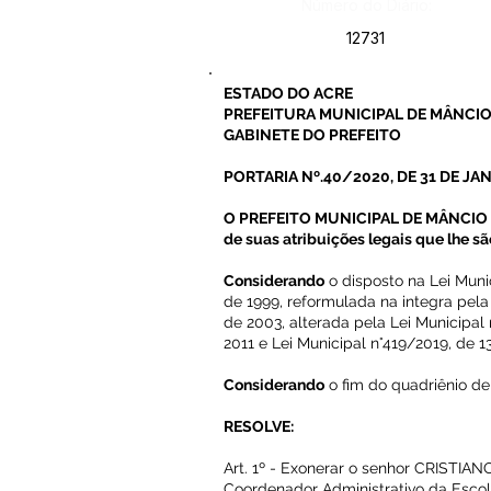
Número do Diário:
12731
ESTADO DO ACRE
PREFEITURA MUNICIPAL DE MÂNCIO
GABINETE DO PREFEITO
PORTARIA Nº.40/2020, DE 31 DE JAN
O PREFEITO MUNICIPAL DE MÂNCIO L
de suas atribuições legais que lhe sã
Considerando
o disposto na Lei Muni
de 1999, reformulada na integra pel
de 2003, alterada pela Lei Municipal
2011 e Lei Municipal n°419/2019, de 1
Considerando
o fim do quadriênio de
RESOLVE:
Art. 1º - Exonerar o senhor CRISTI
Coordenador Administrativo da Esco