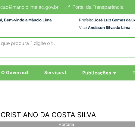
cao@manciolima.ac.gov.br
Portal da Transparência
á, Bem-vindo a Mâncio Lima !
Prefeito
José Luiz Gomes da C
Vice
Andisson Silva de Lima
O Governo⬇️
Serviços⬇️
T
Publicações 🔽
 - CRISTIANO DA COSTA SILVA
Portaria