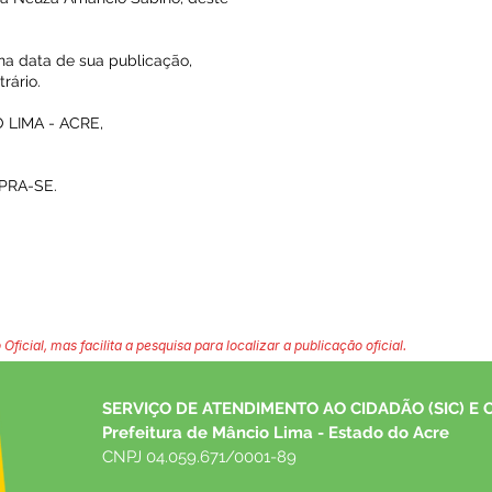
 na data de sua publicação,
rário.
LIMA - ACRE,
PRA-SE.
 Oficial, mas facilita a pesquisa para localizar a publicação oficial.
SERVIÇO DE ATENDIMENTO AO CIDADÃO (SIC) E 
Prefeitura de Mâncio Lima - Estado do Acre
CNPJ 04.059.671/0001-89