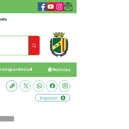
osta
ransparência⬇️
📰Notícias
Imprimir