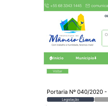
+55 68 3343 1445
comunica
Ol
🏠Início
Município⬇️
Voltar
Portaria Nº 040/2020
Legislação