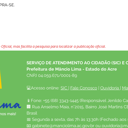
PRA-SE.
 Oficial, mas facilita a pesquisa para localizar a publicação oficial.
SERVIÇO DE ATENDIMENTO AO CIDADÃO (SIC) E 
Prefeitura de Mâncio Lima - Estado do Acre
CNPJ 04.059.671/0001-89
💻Acesso online: 
SIC 
| 
Fale Conosco
 | 
Ouvidoria
| 
Ma
📱Fone: +55 (68) 3343-1445 (Responsável Jenildo Ca
🏢 Rua Anselmo Maia, n°2015, Bairro José Martins C
Brasil
📅 Segunda a sexta, das 7h às 13:30h (Fechado aos
📧 
gabinete@manciolima.ac.gov.br
 ou 
ouvidoria@ma