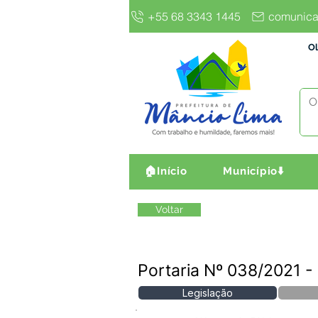
+55 68 3343 1445
comunica
Ol
🏠Início
Município⬇️
Voltar
Portaria Nº 038/2021
Legislação