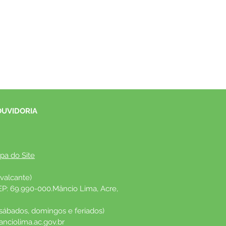
OUVIDORIA
pa do Site
valcante)
EP: 69.990-000.Mâncio Lima, Acre, 
 sábados, domingos e feriados)
nciolima.ac.gov.br