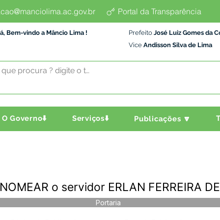
cao@manciolima.ac.gov.br
Portal da Transparência
á, Bem-vindo a Mâncio Lima !
Prefeito
José Luiz Gomes da C
Vice
Andisson Silva de Lima
O Governo⬇️
Serviços⬇️
T
Publicações 🔽
 - NOMEAR o servidor ERLAN FERREIRA 
Portaria