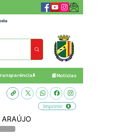
osta
ransparência⬇️
📰Notícias
Imprimir
DE ARAÚJO