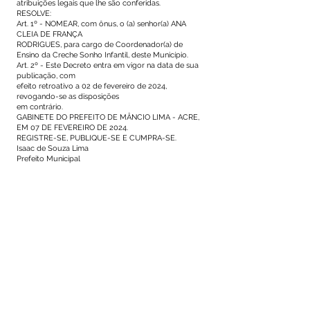
atribuições legais que lhe são conferidas.
RESOLVE:
Art. 1º - NOMEAR, com ônus, o (a) senhor(a) ANA
CLEIA DE FRANÇA
RODRIGUES, para cargo de Coordenador(a) de
Ensino da Creche Sonho Infantil, deste Município.
Art. 2º - Este Decreto entra em vigor na data de sua
publicação, com
efeito retroativo a 02 de fevereiro de 2024,
revogando-se as disposições
em contrário.
GABINETE DO PREFEITO DE MÂNCIO LIMA - ACRE,
EM 07 DE FEVEREIRO DE 2024.
REGISTRE-SE, PUBLIQUE-SE E CUMPRA-SE.
Isaac de Souza Lima
Prefeito Municipal