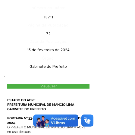
Número do Diário:
13711
Página da Publicação:
72
Data da Publicação:
15 de fevereiro de 2024
Órgão:
Gabinete do Prefeito
Visualizar
ESTADO DO ACRE
PREFEITURA MUNICIPAL DE MÂNCIO LIMA
GABINETE DO PREFEITO
PORTARIA Nº.33/2024, DE 07 DE FEVEREIRO DE
2024.
O PREFEITO MUNICIPAL DE MÂNCIO LIMA – ACRE,
no uso de suas