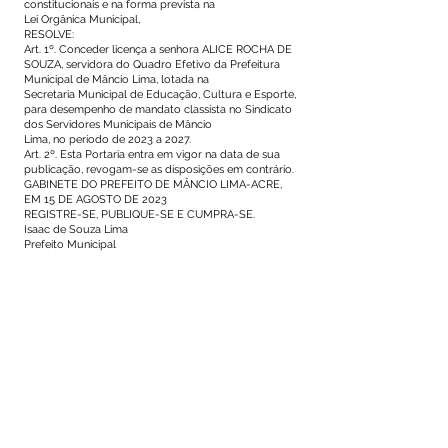
constitucionais e na forma prevista na
Lei Orgânica Municipal,
RESOLVE:
Art. 1º. Conceder licença a senhora ALICE ROCHA DE
SOUZA, servidora do Quadro Efetivo da Prefeitura
Municipal de Mâncio Lima, lotada na
Secretaria Municipal de Educação, Cultura e Esporte,
para desempenho de mandato classista no Sindicato
dos Servidores Municipais de Mâncio
Lima, no período de 2023 a 2027.
Art. 2º. Esta Portaria entra em vigor na data de sua
publicação, revogam-se as disposições em contrário.
GABINETE DO PREFEITO DE MÂNCIO LIMA-ACRE,
EM 15 DE AGOSTO DE 2023
REGISTRE-SE, PUBLIQUE-SE E CUMPRA-SE.
Isaac de Souza Lima
Prefeito Municipal