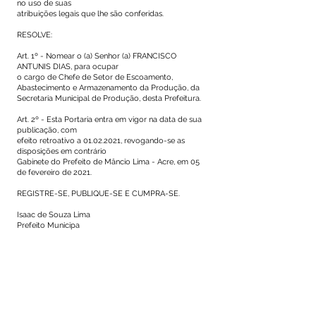
no uso de suas
atribuições legais que lhe são conferidas.
RESOLVE:
Art. 1º - Nomear o (a) Senhor (a) FRANCISCO
ANTUNIS DIAS, para ocupar
o cargo de Chefe de Setor de Escoamento,
Abastecimento e Armazenamento da Produção, da
Secretaria Municipal de Produção, desta Prefeitura.
Art. 2º - Esta Portaria entra em vigor na data de sua
publicação, com
efeito retroativo a
01.02.2021
, revogando-se as
disposições em contrário
Gabinete do Prefeito de Mâncio Lima - Acre, em 05
de fevereiro de 2021.
REGISTRE-SE, PUBLIQUE-SE E CUMPRA-SE.
Isaac de Souza Lima
Prefeito Municipa