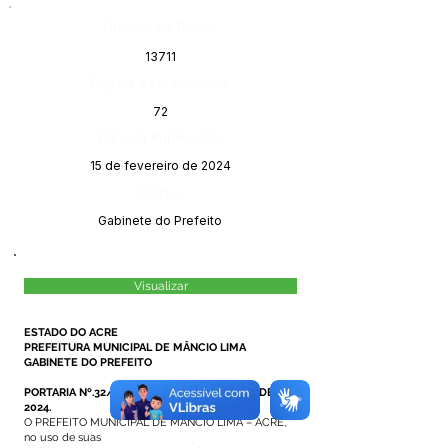
Número do Diário:
13711
Página da Publicação:
72
Data da Publicação:
15 de fevereiro de 2024
Órgão:
Gabinete do Prefeito
Visualizar
ESTADO DO ACRE
PREFEITURA MUNICIPAL DE MÂNCIO LIMA
GABINETE DO PREFEITO
PORTARIA Nº.32/2024, DE 07 DE FEVEREIRO DE
2024.
O PREFEITO MUNICIPAL DE MÂNCIO LIMA – ACRE,
no uso de suas