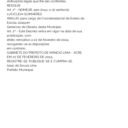
atribuições legais que lhe são conferidas.
RESOLVE
Art. 1º - NOMEAR, sem ônus, o (a) senhor(a)
LUCICLEIA GUIMARÃES
ARAUJO, para cargo de Coordenador(a) de Ensino da
Escola Joaquim
Generoso de Oliveira, deste Município.
Art. 2º - Este Decreto entra em vigor na data de sua
publicação, com
efeito retroativo a 02 de fevereiro de 2024,
revogando-se as disposições
em contrário.
GABINETE DO PREFEITO DE MÂNCIO LIMA - ACRE,
EM 07 DE FEVEREIRO DE 2024.
REGISTRE-SE, PUBLIQUE-SE E CUMPRA-SE.
Isaac de Souza Lima
Prefeito Municipal