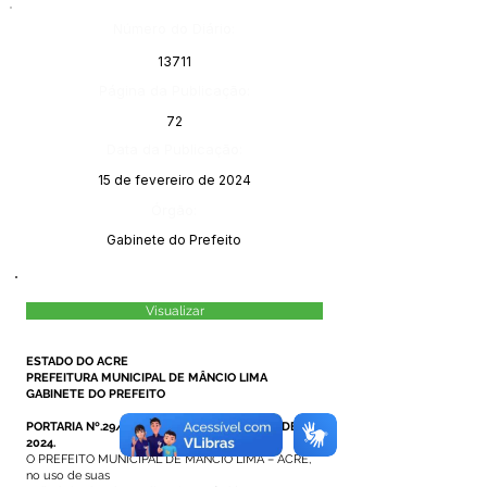
Número do Diário:
13711
Página da Publicação:
72
Data da Publicação:
15 de fevereiro de 2024
Órgão:
Gabinete do Prefeito
Visualizar
ESTADO DO ACRE
PREFEITURA MUNICIPAL DE MÂNCIO LIMA
GABINETE DO PREFEITO
PORTARIA Nº.29/2024, DE 07 DE FEVEREIRO DE
2024.
O PREFEITO MUNICIPAL DE MÂNCIO LIMA – ACRE,
no uso de suas