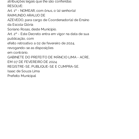
atribuições legais que lhe são conferidas
RESOLVE:
Art. 1º - NOMEAR, com ônus, o (a) senhor(a)
RAIMUNDO ARAUJO DE
AZEVEDO, para cargo de Coordenador(a) de Ensino
da Escola Glória
Soriano Rosas, deste Município.
Art. 2º - Este Decreto entra em vigor na data de sua
publicação, com
efeito retroativo a 02 de fevereiro de 2024,
revogando-se as disposições
em contrário.
GABINETE DO PREFEITO DE MÂNCIO LIMA - ACRE,
EM 07 DE FEVEREIRO DE 2024.
REGISTRE-SE, PUBLIQUE-SE E CUMPRA-SE.
Isaac de Souza Lima
Prefeito Municipal