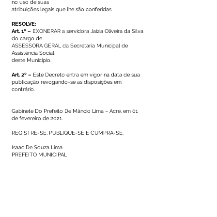
no uso de suas
atribuições legais que lhe são conferidas.
RESOLVE:
Art. 1º –
EXONERAR a servidora Jaizia Oliveira da Silva
do cargo de
ASSESSORA GERAL da Secretaria Municipal de
Assistência Social,
deste Município.
Art. 2º –
Este Decreto entra em vigor na data de sua
publicação revogando-se as disposições em
contrário.
Gabinete Do Prefeito De Mâncio Lima – Acre, em 01
de fevereiro de 2021.
REGISTRE-SE, PUBLIQUE-SE E CUMPRA-SE.
Isaac De Souza Lima
PREFEITO MUNICIPAL