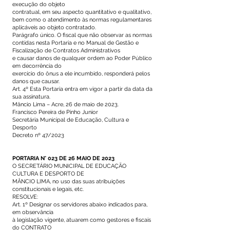
execução do objeto
contratual, em seu aspecto quantitativo e qualitativo,
bem como o atendimento às normas regulamentares
aplicáveis ao objeto contratado.
Parágrafo único. O fiscal que não observar as normas
contidas nesta Portaria e no Manual de Gestão e
Fiscalização de Contratos Administrativos
e causar danos de qualquer ordem ao Poder Público
em decorrência do
exercício do ônus a ele incumbido, responderá pelos
danos que causar.
Art. 4º Esta Portaria entra em vigor a partir da data da
sua assinatura.
Mâncio Lima – Acre, 26 de maio de 2023.
Francisco Pereira de Pinho Junior
Secretária Municipal de Educação, Cultura e
Desporto
Decreto nº 47/2023
PORTARIA N° 023 DE 26 MAIO DE 2023
O SECRETÁRIO MUNICIPAL DE EDUCAÇÃO
CULTURA E DESPORTO DE
MÂNCIO LIMA, no uso das suas atribuições
constitucionais e legais, etc.
RESOLVE:
Art. 1º Designar os servidores abaixo indicados para,
em observância
à legislação vigente, atuarem como gestores e fiscais
do CONTRATO