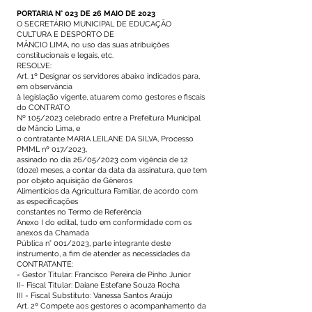
PORTARIA N° 023 DE 26 MAIO DE 2023
O SECRETÁRIO MUNICIPAL DE EDUCAÇÃO
CULTURA E DESPORTO DE
MÂNCIO LIMA, no uso das suas atribuições
constitucionais e legais, etc.
RESOLVE:
Art. 1º Designar os servidores abaixo indicados para,
em observância
à legislação vigente, atuarem como gestores e fiscais
do CONTRATO
Nº 105/2023 celebrado entre a Prefeitura Municipal
de Mâncio Lima, e
o contratante MARIA LEILANE DA SILVA, Processo
PMML nº 017/2023,
assinado no dia 26/05/2023 com vigência de 12
(doze) meses, a contar da data da assinatura, que tem
por objeto aquisição de Gêneros
Alimentícios da Agricultura Familiar, de acordo com
as especificações
constantes no Termo de Referência
Anexo I do edital, tudo em conformidade com os
anexos da Chamada
Pública n° 001/2023, parte integrante deste
instrumento, a fim de atender as necessidades da
CONTRATANTE:
- Gestor Titular: Francisco Pereira de Pinho Junior
II- Fiscal Titular: Daiane Estefane Souza Rocha
III - Fiscal Substituto: Vanessa Santos Araújo
Art. 2º Compete aos gestores o acompanhamento da