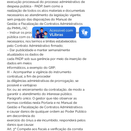
execução processual do processo administrativo de
despesa pública - PADP, bem como a
realização de todos os atos materiais e documentais
necessários ao atendimento da legislação vigente,
sem prejuízo das disposições do Manual de
Gestão e Fiscalização de Contratos Administrativos
da PMML/AC:
– Instruir os processos administrativos de despesa
pública com os documentos obrigatórios e
necessários, nos termos e limites estabelecidos
pelo Contrato Administrativo firmado;
– Dar publicidade e manter semanalmente
atualizados os dados de
cada PADP sob sua gerência por meio da inserção de
dados em meios
informáticos, a exemplo do GRP;
III – Acompanhar a vigência do instrumento
contratual, a fim de proceder
às diligências administrativas de prorrogação, se
possível e vantajoso
for, ou ao encerramento da contratação, de modo a
garantir o atendimento do interesse público.
Parágrafo único. O gestor que não observar as
normas contidas nesta Portaria e no Manual de
Gestão e Fiscalização de Contratos Administrativos
e causar danos de qualquer ordem ao Poder Público
em decorrência do
exercício do ônus a ele incumbido, responderá pelos
danos que causar.
Art. 3º Compete aos fiscais a verificação da correta