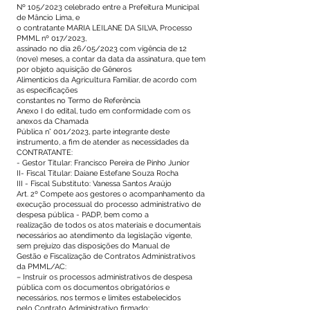
Nº 105/2023 celebrado entre a Prefeitura Municipal
de Mâncio Lima, e
o contratante MARIA LEILANE DA SILVA, Processo
PMML nº 017/2023,
assinado no dia 26/05/2023 com vigência de 12
(nove) meses, a contar da data da assinatura, que tem
por objeto aquisição de Gêneros
Alimentícios da Agricultura Familiar, de acordo com
as especificações
constantes no Termo de Referência
Anexo I do edital, tudo em conformidade com os
anexos da Chamada
Pública n° 001/2023, parte integrante deste
instrumento, a fim de atender as necessidades da
CONTRATANTE:
- Gestor Titular: Francisco Pereira de Pinho Junior
II- Fiscal Titular: Daiane Estefane Souza Rocha
III - Fiscal Substituto: Vanessa Santos Araújo
Art. 2º Compete aos gestores o acompanhamento da
execução processual do processo administrativo de
despesa pública - PADP, bem como a
realização de todos os atos materiais e documentais
necessários ao atendimento da legislação vigente,
sem prejuízo das disposições do Manual de
Gestão e Fiscalização de Contratos Administrativos
da PMML/AC:
– Instruir os processos administrativos de despesa
pública com os documentos obrigatórios e
necessários, nos termos e limites estabelecidos
pelo Contrato Administrativo firmado;