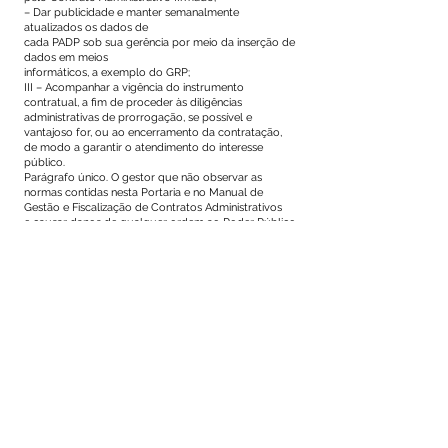
– Dar publicidade e manter semanalmente
atualizados os dados de
cada PADP sob sua gerência por meio da inserção de
dados em meios
informáticos, a exemplo do GRP;
III – Acompanhar a vigência do instrumento
contratual, a fim de proceder às diligências
administrativas de prorrogação, se possível e
vantajoso for, ou ao encerramento da contratação,
de modo a garantir o atendimento do interesse
público.
Parágrafo único. O gestor que não observar as
normas contidas nesta Portaria e no Manual de
Gestão e Fiscalização de Contratos Administrativos
e causar danos de qualquer ordem ao Poder Público
em decorrência do
exercício do ônus a ele incumbido, responderá pelos
danos que causar.
Art. 3º Compete aos fiscais a verificação da correta
execução do objeto
contratual, em seu aspecto quantitativo e qualitativo,
bem como o atendimento às normas regulamentares
aplicáveis ao objeto contratado.
Parágrafo único. O fiscal que não observar as normas
contidas nesta Portaria e no Manual de Gestão e
Fiscalização de Contratos Administrativos
e causar danos de qualquer ordem ao Poder Público
em decorrência do
exercício do ônus a ele incumbido, responderá pelos
danos que causar.