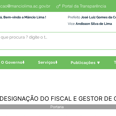
cao@manciolima.ac.gov.br
Portal da Transparência
á, Bem-vindo a Mâncio Lima !
Prefeito
José Luiz Gomes da C
Vice
Andisson Silva de Lima
O Governo⬇️
Serviços⬇️
T
Publicações 🔽
2 - DESIGNAÇÃO DO FISCAL E GESTOR D
Portaria