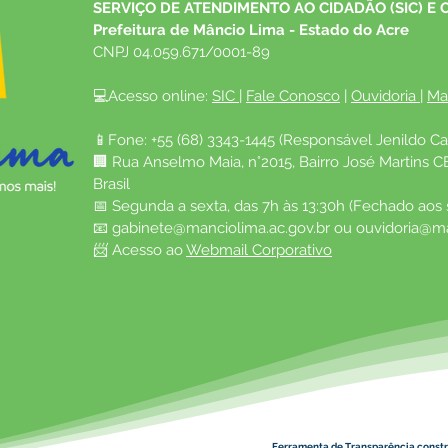
SERVIÇO DE ATENDIMENTO AO CIDADÃO (SIC) E 
Prefeitura de Mâncio Lima - Estado do Acre
CNPJ 04.059.671/0001-89
💻Acesso online: 
SIC 
| 
Fale Conosco
 | 
Ouvidoria
| 
Ma
📱Fone: +55 (68) 3343-1445 (Responsável Jenildo Ca
🏢 Rua Anselmo Maia, n°2015, Bairro José Martins C
Brasil
📅 Segunda a sexta, das 7h às 13:30h (Fechado aos
📧 
gabinete@manciolima.ac.gov.br
 ou 
ouvidoria@ma
📨 Acesso ao 
Webmail Corporativo
Ferramenta de Transparência constr