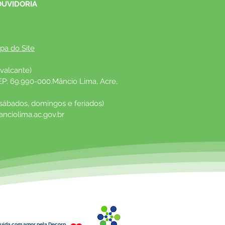
OUVIDORIA
pa do Site
valcante)
EP: 69.990-000.Mâncio Lima, Acre, 
 sábados, domingos e feriados)
nciolima.ac.gov.br
uída com amor pela Decorp.