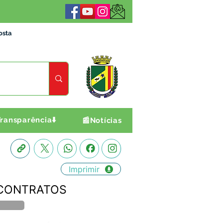
osta
ransparência⬇️
📰Notícias
Imprimir
E CONTRATOS