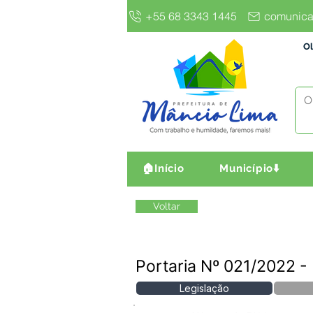
+55 68 3343 1445
comunica
Ol
🏠Início
Município⬇️
Voltar
Portaria Nº 021/202
Legislação