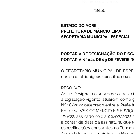
Número do Diário:
13456
ESTADO DO ACRE
PREFEITURA DE MÂNCIO LIMA
SECRETARIA MUNICIPAL ESPECIAL
PORTARIA DE DESIGNAÇÃO DO FISC
PORTARIA N° 021 DE 09 DE FEVEREIR
O SECRETÁRIO MUNICIPAL DE ESPEC
das suas atribuições constitucionais e
RESOLVE:
Art. 1º Designar os servidores abaix
à legislação vigente, atuarem como
Nº 18/2022 celebrado entre a Prefeit
Empresa VSS COMÉRCIO E SERVIÇO
156/22, assinado no dia 09/02/2022 
a contar da data da assinatura, que 
especificações constantes no Termo 
Anexo I do edital, originária do Preg