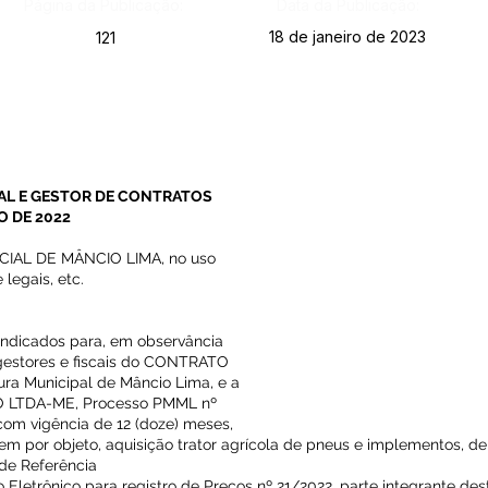
Página da Publicação:
Data da Publicação:
18 de janeiro de 2023
121
AL E GESTOR DE CONTRATOS
O DE 2022
IAL DE MÂNCIO LIMA, no uso
 legais, etc.
o indicados para, em observância
 gestores e fiscais do CONTRATO
ura Municipal de Mâncio Lima, e a
 LTDA-ME, Processo PMML nº
com vigência de 12 (doze) meses,
tem por objeto, aquisição trator agrícola de pneus e implementos, 
de Referência
ão Eletrônico para registro de Preços nº 21/2022, parte integrante des