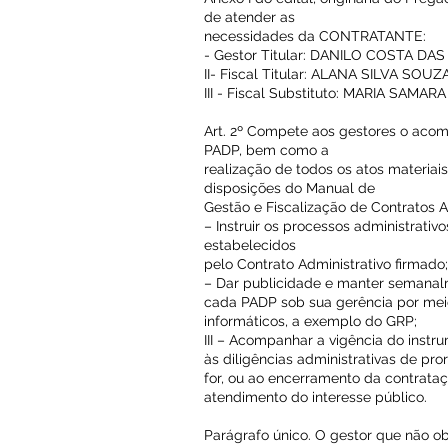
de atender as
necessidades da CONTRATANTE:
- Gestor Titular: DANILO COSTA DA
II- Fiscal Titular: ALANA SILVA SOUZ
III - Fiscal Substituto: MARIA SAMA
Art. 2º Compete aos gestores o aco
PADP, bem como a
realização de todos os atos materiai
disposições do Manual de
Gestão e Fiscalização de Contratos 
– Instruir os processos administrati
estabelecidos
pelo Contrato Administrativo firmado;
– Dar publicidade e manter semanal
cada PADP sob sua gerência por mei
informáticos, a exemplo do GRP;
III – Acompanhar a vigência do instr
às diligências administrativas de pro
for, ou ao encerramento da contrataç
atendimento do interesse público.
Parágrafo único. O gestor que não ob