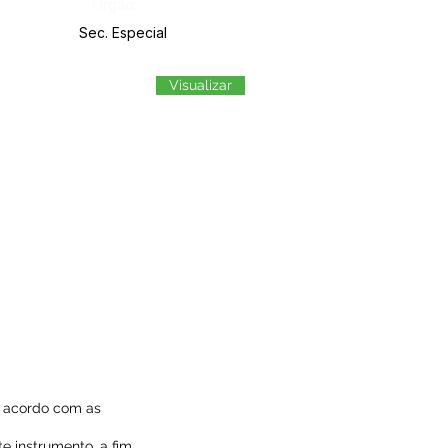
Órgão:
Sec. Especial
Visualizar
de acordo com as
te instrumento, a fim